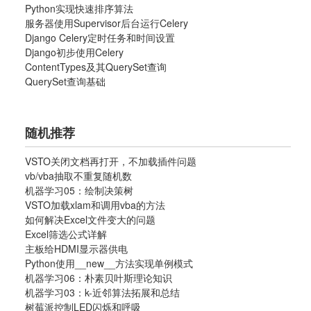
Python实现快速排序算法
服务器使用Supervisor后台运行Celery
Django Celery定时任务和时间设置
Django初步使用Celery
ContentTypes及其QuerySet查询
QuerySet查询基础
随机推荐
VSTO关闭文档再打开，不加载插件问题
vb/vba抽取不重复随机数
机器学习05：绘制决策树
VSTO加载xlam和调用vba的方法
如何解决Excel文件变大的问题
Excel筛选公式详解
主板给HDMI显示器供电
Python使用__new__方法实现单例模式
机器学习06：朴素贝叶斯理论知识
机器学习03：k-近邻算法拓展和总结
树莓派控制LED闪烁和呼吸