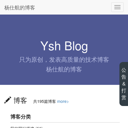
杨仕航的博客
切
换
导
航
Ysh Blog
只为原创，发表
高质量的技术博客
杨仕航的博客
公
告
&
打
博客
赏
共195篇博客
more>
博客分类