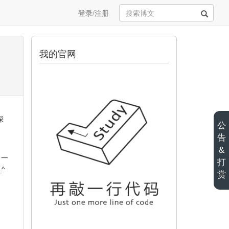
登录/注册
我的官网
深
公
告
&
，一
打
^
赏