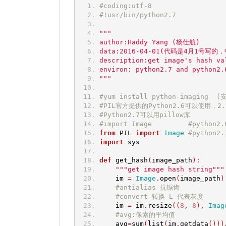
#coding:utf-8
#!usr/bin/python2.7
"""
author:Haddy Yang (杨仕航)
data:2016-04-01(代码是4月1号
description:get image's hash va
environ: python2.7 and python2.
"""
#yum install python-imaging  
#PIL官方提供的Python2.6可以使用，2
#Python2.7可以用pillow库
#import Image         #python2.
from
 PIL 
import
Image
#python2.
import
 sys
def
 get_hash
(
image_path
):
"""get image hash string"""
    im 
=
Image
.
open
(
image_path
)
#antialias 抗锯齿
#convert 转换 L 代表灰度
    im 
=
 im
.
resize
((
8
,
8
),
Imag
#avg:像素的平均值
    avg
=
sum
(
list
(
im
.
getdata
()))