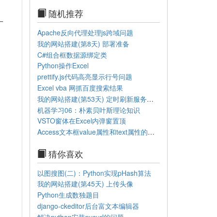
随机推荐
一
Apache反向代理处理js跨域问题
我的网站搭建(第8天) 部署准备
C#组合框数据源绑定类
Python操作Excel
prettify.js代码高亮显示行号问题
Excel vba 网抓百度搜索结果
我的网站搭建(第53天) 定时刷新服务器缓存
机器学习06：朴素贝叶斯理论知识
VSTO窗体在Excel内弹窗置顶
Access文本框value属性和text属性的区别
猜你喜欢
以图搜图(二)：Python实现pHash算法
我的网站搭建(第45天) 上传头像
Python生成数独题目
django-ckeditor后台富文本编辑器
解决python安装pycurl的问题