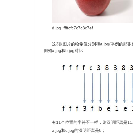
d.jpg :ffffcfc7c7c3c7ef
这3张图片的哈希值分别和a.jpg(举例的
例如a.jpg和b.jpg对比
有11个位置的字符不一样，则汉明距离是1
a.jpg和c.jpg的汉明距离是8；