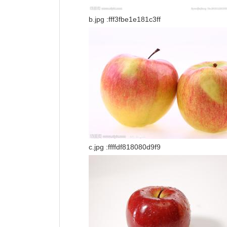
b.jpg :fff3fbe1e181c3ff
c.jpg :ffffdf818080d9f9