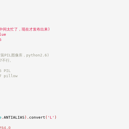
写的，中间太忙了，现在才发布出来)
lue
6
(安装PIL图像库，python2.6)
.7不行。
6 PIL
7 pillow
e
.
ANTIALIAS
).
convert
(
'L'
)
/
64.0