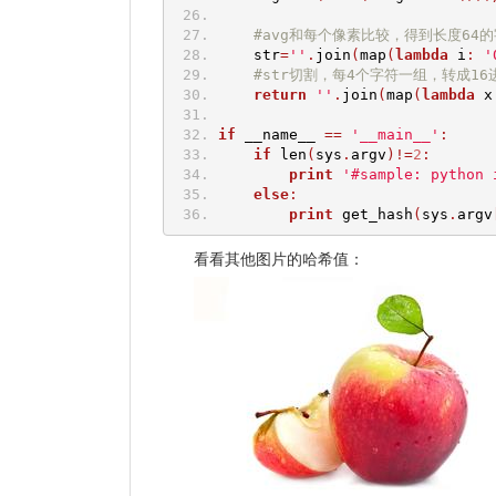
#avg和每个像素比较，得到长度64
    str
=
''
.
join
(
map
(
lambda
 i
:
'
#str切割，每4个字符一组，转成16
return
''
.
join
(
map
(
lambda
 x
if
 __name__ 
==
'__main__'
:
if
 len
(
sys
.
argv
)!=
2
:
print
'#sample: python 
else
:
print
 get_hash
(
sys
.
argv
看看其他图片的哈希值：