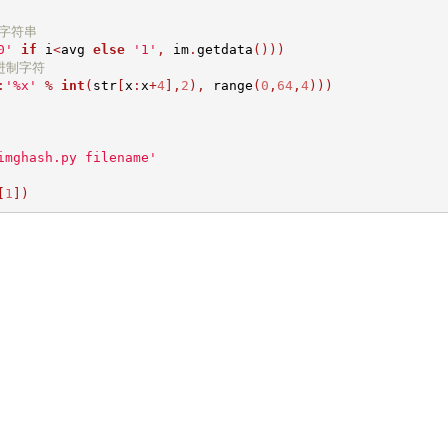
的字符串
0'
if
 i
<
avg 
else
'1'
,
 im
.
getdata
()))
进制字符
:
'%x'
%
int
(
str
[
x
:
x
+
4
],
2
),
 range
(
0
,
64
,
4
)))
imghash.py filename'
[
1
])