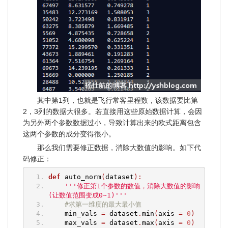
其中第1列，也就是飞行常客里程数，该数据要比第
2，3列的数据大很多。若直接用这些原始数据计算，会因
为另外两个参数数据过小，导致计算出来的欧式距离包含
这两个参数的成分变得很小。
那么我们需要修正数据，消除大数值的影响。如下代
码修正：
def
 auto_norm
(
dataset
):
'''修正第1个参数的数值，消除大数值的影响
(让数值范围变成0~1)'''
#求第一维度的最大最小值
    min_vals 
=
 dataset
.
min
(
axis 
=
0
)
    max_vals 
=
 dataset
.
max
(
axis 
=
0
)