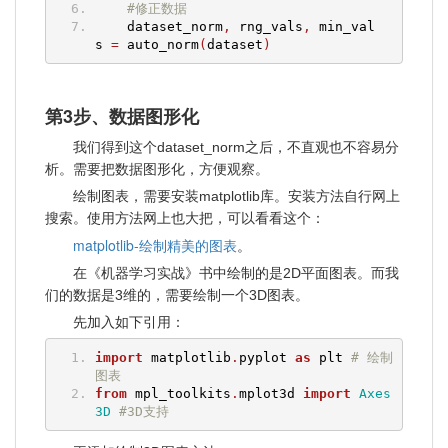
#修正数据
    dataset_norm
,
 rng_vals
,
 min_val
s 
=
 auto_norm
(
dataset
)
第3步、数据图形化
我们得到这个dataset_norm之后，不直观也不容易分
析。需要把数据图形化，方便观察。
绘制图表，需要安装matplotlib库。安装方法自行网上
搜索。使用方法网上也大把，可以看看这个：
matplotlib-绘制精美的图表
。
在《机器学习实战》书中绘制的是2D平面图表。而我
们的数据是3维的，需要绘制一个3D图表。
先加入如下引用：
import
 matplotlib
.
pyplot 
as
 plt 
# 绘制
图表
from
 mpl_toolkits
.
mplot3d 
import
Axes
3D
#3D支持