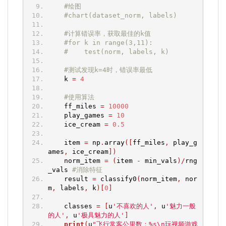
#绘图
#chart(dataset_norm, labels)
#计算错误率，获取最佳的k值
#for k in range(3,11):
#    test(norm, labels, k)
#测试发现k=4时，错误率最低
    k 
=
4
#使用算法
    ff_miles 
=
10000
    play_games 
=
10
    ice_cream 
=
0.5
    item 
=
 np
.
array
([
ff_miles
,
 play_g
ames
,
 ice_cream
])
    norm_item 
=
(
item 
-
 min_vals
)/
rng
_vals 
#消除特征
    result 
=
 classify0
(
norm_item
,
 nor
m
,
 labels
,
 k
)[
0
]
    classes 
=
[
u
'不喜欢的人'
,
 u
'魅力一般
的人'
,
 u
'极具魅力的人'
]
print
(
u
"飞行常客公里数：%s\n玩视频游戏