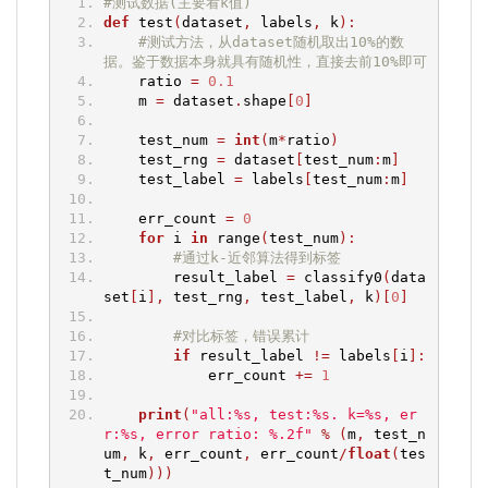
#测试数据(主要看k值)
def
 test
(
dataset
,
 labels
,
 k
):
#测试方法，从dataset随机取出10%的数
据。鉴于数据本身就具有随机性，直接去前10%即可
    ratio 
=
0.1
    m 
=
 dataset
.
shape
[
0
]
    test_num 
=
int
(
m
*
ratio
)
    test_rng 
=
 dataset
[
test_num
:
m
]
    test_label 
=
 labels
[
test_num
:
m
]
    err_count 
=
0
for
 i 
in
 range
(
test_num
):
#通过k-近邻算法得到标签
        result_label 
=
 classify0
(
data
set
[
i
],
 test_rng
,
 test_label
,
 k
)[
0
]
#对比标签，错误累计
if
 result_label 
!=
 labels
[
i
]:
            err_count 
+=
1
print
(
"all:%s, test:%s. k=%s, er
r:%s, error ratio: %.2f"
%
(
m
,
 test_n
um
,
 k
,
 err_count
,
 err_count
/
float
(
tes
t_num
)))