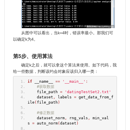
从图中可以看出，当k=4时，错误率最小。那我们可
以确定k为4。
第5步、使用算法
确定k之后，就可以拿这个算法来使用。如下代码，我
给一些数据，判断该约会对象应该归入哪一类：
if
 __name__ 
==
'__main__'
:
#获取数据
    file_path 
=
'datingTestSet2.txt'
    dataset
,
 labels 
=
 get_data_from_f
ile
(
file_path
)
#修正数据
    dataset_norm
,
 rng_vals
,
 min_val
s 
=
 auto_norm
(
dataset
)