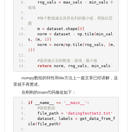
    rng_vals 
=
 max_vals 
-
 min_vals 
#
值域
#每个数值减去其所在列的最小值，再除以范
围
    m 
=
 dataset
.
shape
[
0
]
    norm 
=
 dataset 
-
 np
.
tile
(
min_val
s
,
(
m
,
1
))
    norm 
=
 norm
/
np
.
tile
(
rng_vals
,
(
m
,
1
))
#返回修正后的数值，值域，最小值
return
 norm
,
 rng_vals
,
 min_vals
numpy数组的特性和tile方法上一篇文章已经讲解，这
里就不再赘述。
在刚刚的main代码修改如下：
if
 __name__ 
==
'__main__'
:
#获取数据
    file_path 
=
'datingTestSet2.txt'
    dataset
,
 labels 
=
 get_data_from_f
ile
(
file_path
)