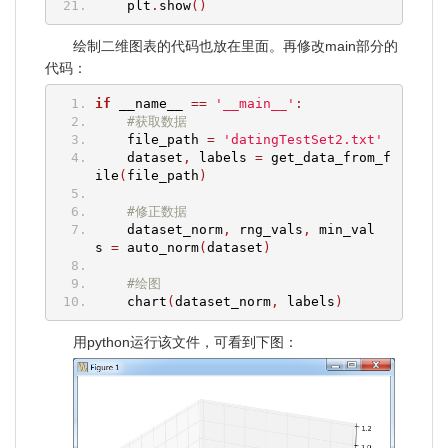
    plt
.
show
()
绘制二维图表的代码也放在里面。再修改main部分的
代码：
if
 __name__ 
==
'__main__'
:
#获取数据
    file_path 
=
'datingTestSet2.txt'
    dataset
,
 labels 
=
 get_data_from_f
ile
(
file_path
)
#修正数据
    dataset_norm
,
 rng_vals
,
 min_val
s 
=
 auto_norm
(
dataset
)
#绘图
    chart
(
dataset_norm
,
 labels
)
用python运行该文件，可看到下图：