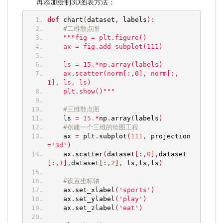
再添加绘制3D图表方法：
def
 chart
(
dataset
,
 labels
):
#二维散点图
"""fig = plt.figure()
    ax = fig.add_subplot(111)
    ls = 15.*np.array(labels)
    ax.scatter(norm[:,0], norm[:,
1], ls, ls)
    plt.show()"""
#三维散点图
    ls 
=
15.
*
np
.
array
(
labels
)
#创建一个三维的绘图工程
    ax 
=
 plt
.
subplot
(
111
,
 projection
=
'3d'
)
    ax
.
scatter
(
dataset
[:,
0
],
dataset
[:,
1
],
dataset
[:,
2
],
 ls
,
ls
,
ls
)
#设置坐标轴
    ax
.
set_xlabel
(
'sports'
)
    ax
.
set_ylabel
(
'play'
)
    ax
.
set_zlabel
(
'eat'
)