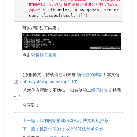
时间占比：%s%%\n每周消费冰淇淋公斤数：%s\n
为%s"
%
(
ff_miles
,
 play_games
,
 ice_cr
eam
,
 classes
[
result
-
1
]))
可以得到如下结果：
查看相关目录
点击
。
杨仕航的博客
(原创博文，转载请注明来自
！本文链
http://yshblog.com/blog/110
接：
)
二维码
若对你有帮助，不妨扫一扫右侧的
打赏支持我
^_^
分享到：
上一篇：我的网站搭建(第39天) 博文随机推荐
下一篇：机器学习01：k-近邻算法简单分类