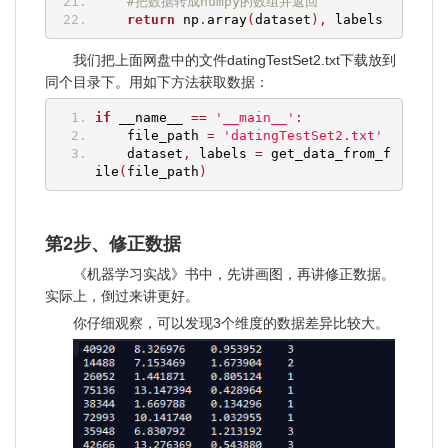
#把数据转成numpy的数组并返回
return
 np
.
array
(
dataset
),
 labels
我们把上面网盘中的文件datingTestSet2.txt下载放到
同个目录下。用如下方法获取数据：
if
 __name__ 
==
'__main__'
:
    file_path 
=
'datingTestSet2.txt'
    dataset
,
 labels 
=
 get_data_from_f
ile
(
file_path
)
第2步、修正数据
《机器学习实战》书中，先讲画图，再讲修正数据。
实际上，倒过来讲更好。
你仔细观察，可以发现3个维度的数据差异比较大。