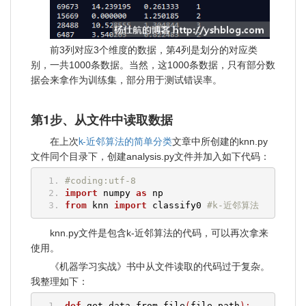
前3列对应3个维度的数据，第4列是划分的对应类
别，一共1000条数据。当然，这1000条数据，只有部分数
据会来拿作为训练集，部分用于测试错误率。
第1步、从文件中读取数据
k-近邻算法的简单分类
在上次
文章中所创建的knn.py
文件同个目录下，创建analysis.py文件并加入如下代码：
#coding:utf-8
import
 numpy 
as
 np
from
 knn 
import
 classify0 
#k-近邻算法
knn.py文件是包含k-近邻算法的代码，可以再次拿来
使用。
《机器学习实战》书中从文件读取的代码过于复杂。
我整理如下：
def
 get_data_from_file
(
file_path
):