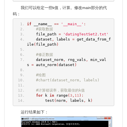
我们可以给定一些k值，计算。修改main部分的代
码：
if
 __name__ 
==
'__main__'
:
#获取数据
    file_path 
=
'datingTestSet2.txt'
    dataset
,
 labels 
=
 get_data_from_f
ile
(
file_path
)
#修正数据
    dataset_norm
,
 rng_vals
,
 min_val
s 
=
 auto_norm
(
dataset
)
#绘图
#chart(dataset_norm, labels)
#计算错误率，获取最佳的k值
for
 k 
in
 range
(
3
,
11
):
        test
(
norm
,
 labels
,
 k
)
运行结果如下：