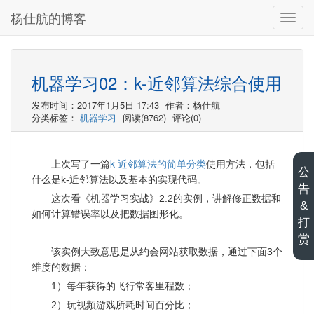
杨仕航的博客
切
换
导
航
机器学习02：k-近邻算法综合使用
发布时间：2017年1月5日 17:43
作者：杨仕航
分类标签：
机器学习
阅读(8762)
评论(0)
k-近邻算法的简单分类
上次写了一篇
使用方法，包括
公
什么是k-近邻算法以及基本的实现代码。
告
这次看《机器学习实战》2.2的实例，讲解修正数据和
&
如何计算错误率以及把数据图形化。
打
赏
该实例大致意思是从约会网站获取数据，通过下面3个
维度的数据：
1）每年获得的飞行常客里程数；
2）玩视频游戏所耗时间百分比；