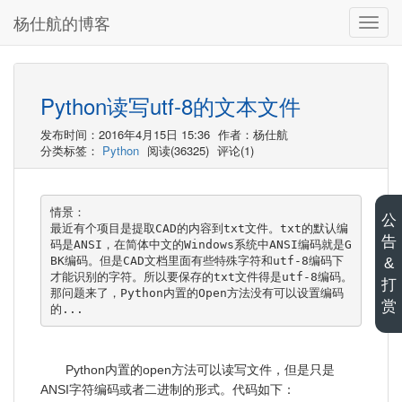
杨仕航的博客
切
换
导
航
Python读写utf-8的文本文件
发布时间：2016年4月15日 15:36
作者：杨仕航
分类标签：
Python
阅读(36325)
评论(1)
情景：

公
最近有个项目是提取CAD的内容到txt文件。txt的默认编
告
码是ANSI，在简体中文的Windows系统中ANSI编码就是G
BK编码。但是CAD文档里面有些特殊字符和utf-8编码下
&
才能识别的字符。所以要保存的txt文件得是utf-8编码。
打
那问题来了，Python内置的Open方法没有可以设置编码
赏
的...
Python内置的open方法可以读写文件，但是只是
ANSI字符编码或者二进制的形式。代码如下：