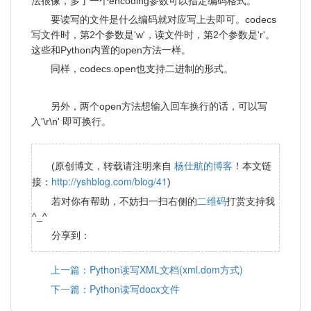
法很像，多了一个encoding参数可以指定编码格式。
要读写的文件是什么编码就对应写上去即可。codecs
写文件时，第2个参数是'w'，读文件时，第2个参数是'r'。
这些和Python内置的open方法一样。
同样，codecs.open也支持二进制的形式。
另外，两个open方法想输入回车换行的话，可以写
入'\r\n' 即可换行。
杨仕航的博客
(原创博文，转载请注明来自
！本文链
http://yshblog.com/blog/41
接：
)
二维码
若对你有帮助，不妨扫一扫右侧的
打赏支持我
^_^
分享到：
上一篇：Python读写XML文档(xml.dom方式)
下一篇：Python读写docx文件