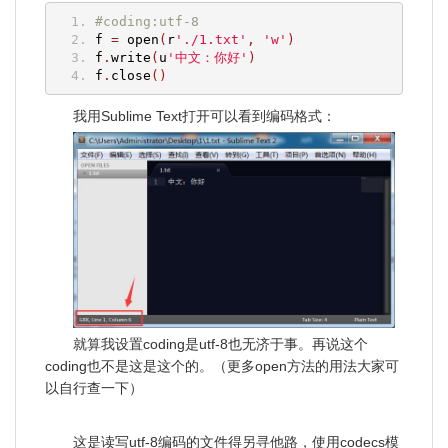
#coding:utf-8
f 
=
 open
(
r
'./1.txt'
,
'w'
)
f
.
write
(
u
'中文：你好'
)
f
.
close
()
我用Sublime Text打开可以看到编码格式：
就算我设置coding是utf-8也无济于事。再说这个
coding也不是这是这个的。（更多open方法的用法大家可
以自行查一下）
这是读写utf-8编码的文件得另寻他路，使用codecs模