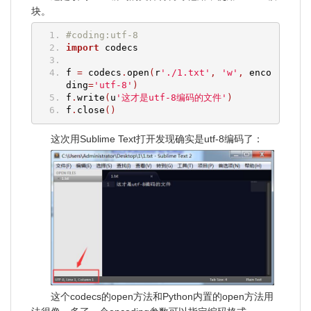
块。
#coding:utf-8
import
 codecs
f 
=
 codecs
.
open
(
r
'./1.txt'
,
'w'
,
 enco
ding
=
'utf-8'
)
f
.
write
(
u
'这才是utf-8编码的文件'
)
f
.
close
()
这次用Sublime Text打开发现确实是utf-8编码了：
这个codecs的open方法和Python内置的open方法用