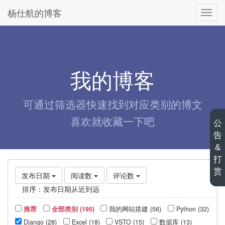
杨仕航的博客
切
换
导
航
我的博客
可通过筛选器快速找到对应类别的博文
喜欢就收藏一下吧
公
告
&
打
赏
发布日期
阅读数
评论数
排序：
发布日期从近到远
推荐
全部类别 (195)
我的网站搭建 (56)
Python (32)
Django (28)
Excel (18)
VSTO (15)
数据库 (13)