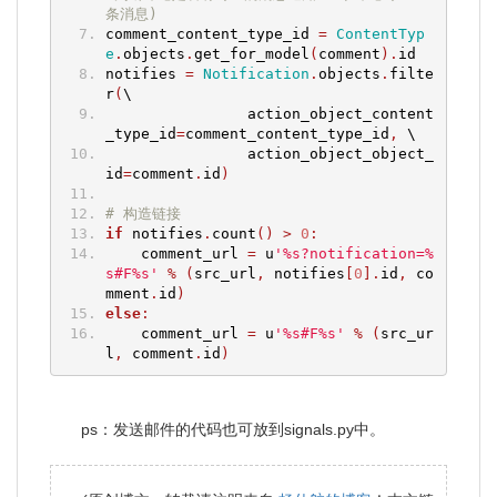
条消息)
comment_content_type_id 
=
ContentTyp
e
.
objects
.
get_for_model
(
comment
).
id
notifies 
=
Notification
.
objects
.
filte
r
(
\
                action_object_content
_type_id
=
comment_content_type_id
,
 \
                action_object_object_
id
=
comment
.
id
)
# 构造链接
if
 notifies
.
count
()
>
0
:
    comment_url 
=
 u
'%s?notification=%
s#F%s'
%
(
src_url
,
 notifies
[
0
].
id
,
 co
mment
.
id
)
else
:
    comment_url 
=
 u
'%s#F%s'
%
(
src_ur
l
,
 comment
.
id
)
ps：发送邮件的代码也可放到signals.py中。