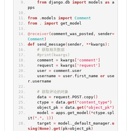
from
 django
.
db 
import
 models 
as
 a
pps
from
.
models 
import
Comment
from
.
import
 get_model
@receiver
(
comment_was_posted
,
 sender
=
Comment
)
def
 send_message
(
sender
,
**
kwargs
):
# 获取相关数据
#print(kwargs)
    comment 
=
 kwargs
[
'comment'
]
    request 
=
 kwargs
[
'request'
]
    user 
=
 comment
.
user
    username 
=
 user
.
first_name 
or
 use
r
.
username
# 获取评论的对象
    data 
=
 request
.
POST
.
copy
()
    ctype 
=
 data
.
get
(
"content_type"
)
    object_pk 
=
 data
.
get
(
"object_pk"
)
    model 
=
 apps
.
get_model
(*
ctype
.
spl
it
(
"."
,
1
))
    target 
=
 model
.
_default_manager
.
u
sing
(
None
).
get
(
pk
=
object_pk
)