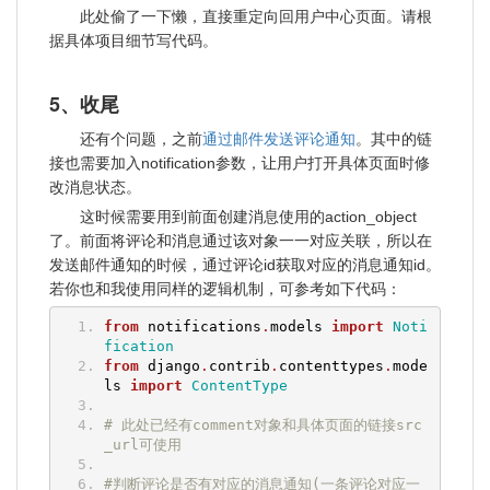
此处偷了一下懒，直接重定向回用户中心页面。请根
据具体项目细节写代码。
5、收尾
通过邮件发送评论通知
还有个问题，之前
。其中的链
接也需要加入notification参数，让用户打开具体页面时修
改消息状态。
这时候需要用到前面创建消息使用的action_object
了。前面将评论和消息通过该对象一一对应关联，所以在
发送邮件通知的时候，通过评论id获取对应的消息通知id。
若你也和我使用同样的逻辑机制，可参考如下代码：
from
 notifications
.
models 
import
Noti
fication
from
 django
.
contrib
.
contenttypes
.
mode
ls 
import
ContentType
# 此处已经有comment对象和具体页面的链接src
_url可使用
#判断评论是否有对应的消息通知(一条评论对应一