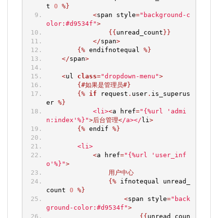
t 
0
%}
<
span style
=
"background-c
olor:#d9534f"
>
{{
unread_count
}}
</
span
>
{%
 endifnotequal 
%}
</
span
>
<
ul 
class
=
"dropdown-menu"
>
{#如果是管理员#}
{%
if
 request
.
user
.
is_superus
er 
%}
<li>
<
a href
=
"{%url 'admi
n:index'%}"
>后台管理<
/a></
li
>
{%
 endif 
%}
<li>
<
a href
=
"{%url 'user_inf
o'%}"
>
用户中心
{%
 ifnotequal unread_
count 
0
%}
<
span style
=
"back
ground-color:#d9534f"
>
{{
unread_coun