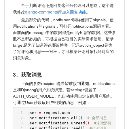
至于判断评论还是回复这部分代码可以忽略，这个是
django-comments库加入回复功能
我修改
。
最后部分的代码，notify.send同样使用了signals。使
用notifications的signals，可打开notifications源码查看。
而前面的message中的数据都是notify所需的数据。这些参
数不是都必须的，可根据自己项目的实际需求使用。记录
target是为了知道评论哪篇博客；记录action_object是为
了将评论和消息一一对应，才可根据评论对象找到对应的
消息对象。
3、获取消息
上面的参数recipient是希望谁接到通知。notifications
是和Django的用户系统绑定。若settings设置了
AUTH_USER_MODEL，也自动使用自定义的用户系统。
可通过User获取该用户相关的消息，例如：
user 
=
 request
.
user
user
.
notifications
.
all
()
# 全部消息
user
.
notifications
.
unread
()
#未读消息
user
.
notifications
.
read
()
#已读消息