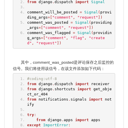
from
 django
.
dispatch 
import
Signal
comment_will_be_posted 
=
Signal
(
provi
ding_args
=[
"comment"
,
"request"
])
comment_was_posted 
=
Signal
(
providing
_args
=[
"comment"
,
"request"
])
comment_was_flagged 
=
Signal
(
providin
g_args
=[
"comment"
,
"flag"
,
"create
d"
,
"request"
])
其中，comment_was_posted是评论保存之后监控的
信号。我们将使用该信号，在该文件添加如下代码：
#coding:utf-8
from
 django
.
dispatch 
import
 receiver
from
 django
.
shortcuts 
import
 get_obje
ct_or_404
from
 notifications
.
signals 
import
 not
ify
try
:
from
 django
.
apps 
import
 apps
except
ImportError
: