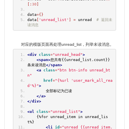
[:
30
]
data
={}
data
[
'unread_list'
]
=
 unread  
# 返回未
读消息
对应的模版页面再处理unread_list，列举未读消息。
<div
class
=
"unread_head"
>
<span>
您共有{{unread_list.count}}
条未读消息
</span>
<a
class
=
"btn btn-info unread_bt
n"
href
=
"{%url 'user_mark_all_rea
d'%}"
>
        全部标记为已读
</a>
</div>
<ul
class
=
"unread_list"
>
    {%for unread_item in unread_lis
t%}
<li
id
=
"unread_{{unread_item.