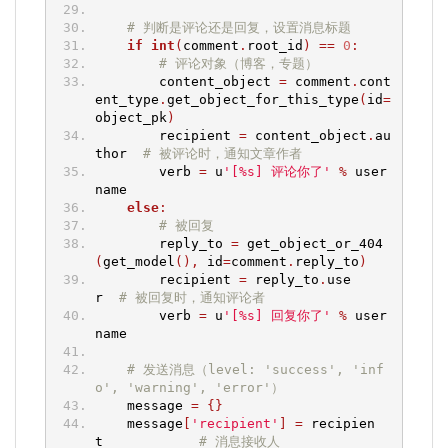
# 判断是评论还是回复，设置消息标题
if
int
(
comment
.
root_id
)
==
0
:
# 评论对象（博客，专题）
        content_object 
=
 comment
.
cont
ent_type
.
get_object_for_this_type
(
id
=
object_pk
)
        recipient 
=
 content_object
.
au
thor  
# 被评论时，通知文章作者
        verb 
=
 u
'[%s] 评论你了'
%
 user
name
else
:
# 被回复
        reply_to 
=
 get_object_or_404
(
get_model
(),
 id
=
comment
.
reply_to
)
        recipient 
=
 reply_to
.
use
r  
# 被回复时，通知评论者
        verb 
=
 u
'[%s] 回复你了'
%
 user
name
# 发送消息（level: 'success', 'inf
o', 'warning', 'error'）
    message 
=
{}
    message
[
'recipient'
]
=
 recipien
t            
# 消息接收人