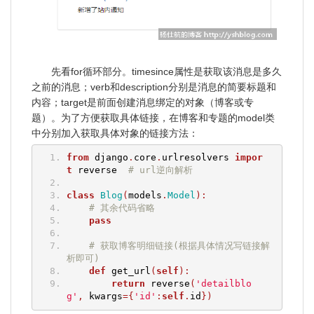
先看for循环部分。timesince属性是获取该消息是多久
之前的消息；verb和description分别是消息的简要标题和
内容；target是前面创建消息绑定的对象（博客或专
题）。为了方便获取具体链接，在博客和专题的model类
中分别加入获取具体对象的链接方法：
from
 django
.
core
.
urlresolvers 
impor
t
 reverse  
# url逆向解析
class
Blog
(
models
.
Model
):
# 其余代码省略
pass
# 获取博客明细链接(根据具体情况写链接解
析即可)
def
 get_url
(
self
):
return
 reverse
(
'detailblo
g'
,
 kwargs
={
'id'
:
self
.
id
})