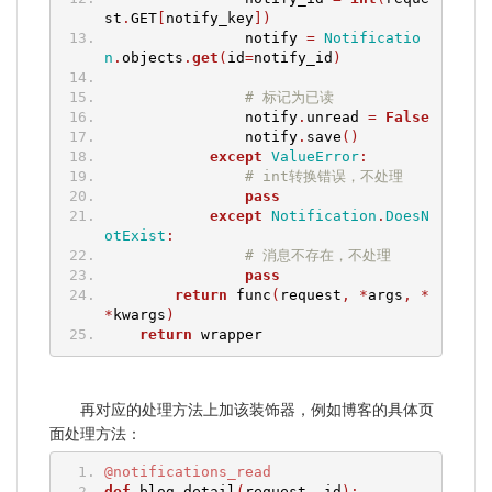
st
.
GET
[
notify_key
])
                notify 
=
Notificatio
n
.
objects
.
get
(
id
=
notify_id
)
# 标记为已读
                notify
.
unread 
=
False
                notify
.
save
()
except
ValueError
:
# int转换错误，不处理
pass
except
Notification
.
DoesN
otExist
:
# 消息不存在，不处理
pass
return
 func
(
request
,
*
args
,
*
*
kwargs
)
return
 wrapper
再对应的处理方法上加该装饰器，例如博客的具体页
面处理方法：
@notifications_read
def
 blog_detail
(
request
,
 id
):