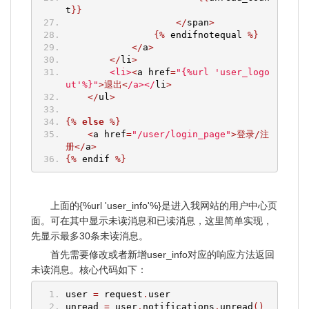
t
}}
</
span
>
{%
 endifnotequal 
%}
</
a
>
</
li
>
<li>
<
a href
=
"{%url 'user_logo
ut'%}"
>退出<
/a></
li
>
</
ul
>
{%
else
%}
<
a href
=
"/user/login_page"
>登录/注
册</
a
>
{%
 endif 
%}
上面的{%url 'user_info'%}是进入我网站的用户中心页
面。可在其中显示未读消息和已读消息，这里简单实现，
先显示最多30条未读消息。
首先需要修改或者新增user_info对应的响应方法返回
未读消息。核心代码如下：
user 
=
 request
.
user
unread 
=
 user
.
notifications
.
unread
()