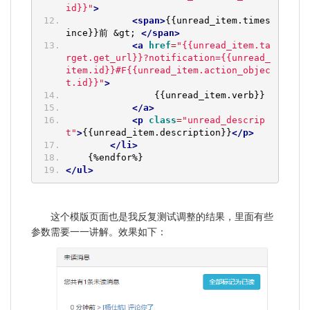
id}}"
>
<span>
{{unread_item.times
ince}}前 &gt; 
</span>
<a
href
=
"{{unread_item.ta
rget.get_url}}?notification={{unread_
item.id}}#F{{unread_item.action_objec
t.id}}"
>
                {{unread_item.verb}}
</a>
<p
class
=
"unread_descrip
t"
>
{{unread_item.description}}
</p>
</li>
    {%endfor%}
</ul>
这个模版页面也是我反复测试调整的结果，里面有些
参数需要一一讲解。效果如下：