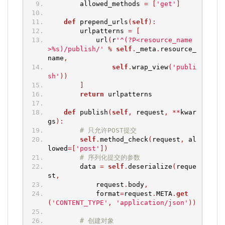
        allowed_methods 
=
[
'get'
]
def
 prepend_urls
(
self
):
        urlpatterns 
=
[
            url
(
r
'^(?P<resource_name
>%s)/publish/'
%
self
.
_meta
.
resource_
name
,
self
.
wrap_view
(
'publi
sh'
))
]
return
 urlpatterns
def
 publish
(
self
,
 request
,
**
kwar
gs
):
# 只允许POST提交
self
.
method_check
(
request
,
 al
lowed
=[
'post'
])
# 序列化提交的参数
        data 
=
self
.
deserialize
(
reque
st
,
            request
.
body
,
            format
=
request
.
META
.
get
(
'CONTENT_TYPE'
,
'application/json'
))
# 创建对象