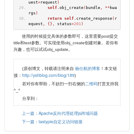
uest
=
request
)
self
.
obj_create
(
bundle
,
**
kwa
rgs
)
return
self
.
create_response
(
r
equest
,
{},
 status
=
201
)
使用的时候提交具体的参数即可，这里需要post提交
title和text参数。可实现使用obj_create创建对象。若你有
兴趣，也可以试试obj_update。
杨仕航的博客
(原创博文，转载请注明来自
！本文链
http://yshblog.com/blog/189
接：
)
二维码
若对你有帮助，不妨扫一扫右侧的
打赏支持我
^_^
分享到：
上一篇：Apache反向代理处理js跨域问题
下一篇：tastypie自定义访问链接