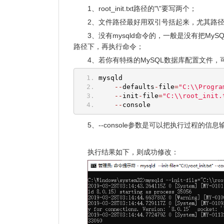
1、root_init.txt路径的"\"要写两个；
2、文件路径最好用双引号括起来，尤其路
3、没有mysqld命令的，一般是没有把MyS
路径下，再执行命令；
4、若你有特殊的MySQL数据库配置文件
mysqld
--
defaults
-
file
=
"C:\\Progra
--
init
-
file
=
"C:\\root_init.
--
console
5、--console参数是可以把执行过程的
执行结果如下，则成功修改：