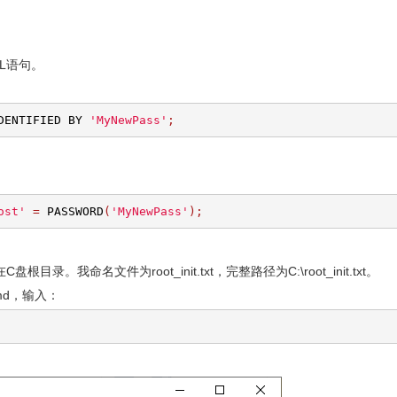
L语句。
DENTIFIED BY 
'MyNewPass'
;
ost'
=
 PASSWORD
(
'MyNewPass'
);
我命名文件为root_init.txt，完整路径为C:\root_init.txt。
md，输入：