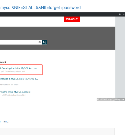
at=mysql&Ntk=SI-ALL5&Ntt=forget+password