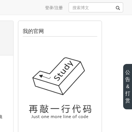
登录/注册
我的官网
公
告
&
打
赏
镜