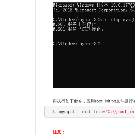
再执行如下命令，应用root_init.txt文件
mysqld 
--
init
-
file
=
"C:\\root_in
注意：