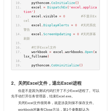
    pythoncom
.
CoInitialize
()
    excel 
=
DispatchEx
(
'excel.applica
tion'
)
    excel
.
visible 
=
0
#不显示Ex
cel
    excel
.
DisplayAlerts
=
0
#关闭系统
警告
    excel
.
ScreenUpdating
=
0
#关闭屏幕
刷新
#打开Excel文件
    workbook 
=
 excel
.
workbooks
.
Open
(
x
lsx_fullname
)
    pythoncom
.
CoUninitialize
()
2、关闭Excel文件，退出Excel进程
你是不是因为测试代码打开了不少Excel进程了。可以
先手动打开任务管理器，结束Excel.exe。
关闭Excel文件很简单，就是涉及到保不保存文件。
workbook对象有Close方法，第1个参数默认为