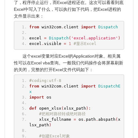
了，程序停止运行，而Excel进程还在。这次可以看看到底
Excel中写入了什么，可以执行如下代码，把Excel进程的
文件显示出来：
from
 win32com
.
client 
import
Dispatch
excel 
=
Dispatch
(
'excel.application'
)
excel
.
visible 
=
1
#显示Excel
这个excel变量对应Excel的Application对象。相关属
性可以在Excel vba查询。一般我们代码操作会将屏幕刷新
的关闭，完整的打开Excel文件代码如下：
#coding:utf-8
from
 win32com
.
client 
import
DispatchE
x
import
 os
def
 open_xlsx
(
xlsx_path
):
#把相对路径转成绝对路径
    xlsx_fullname 
=
 os
.
path
.
abspath
(
x
lsx_path
)
#创建Excel对象