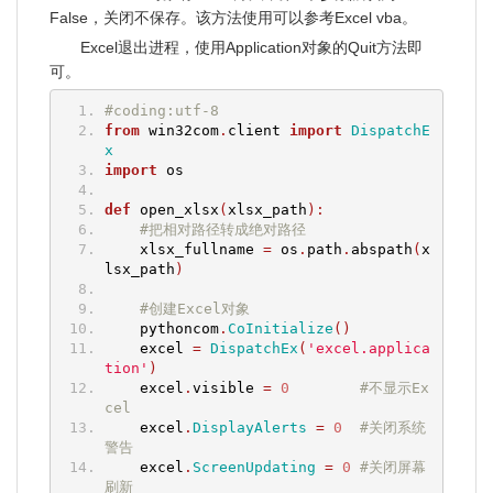
False，关闭不保存。该方法使用可以参考Excel vba。
Excel退出进程，使用Application对象的Quit方法即
可。
#coding:utf-8
from
 win32com
.
client 
import
DispatchE
x
import
 os
def
 open_xlsx
(
xlsx_path
):
#把相对路径转成绝对路径
    xlsx_fullname 
=
 os
.
path
.
abspath
(
x
lsx_path
)
#创建Excel对象
    pythoncom
.
CoInitialize
()
    excel 
=
DispatchEx
(
'excel.applica
tion'
)
    excel
.
visible 
=
0
#不显示Ex
cel
    excel
.
DisplayAlerts
=
0
#关闭系统
警告
    excel
.
ScreenUpdating
=
0
#关闭屏幕
刷新