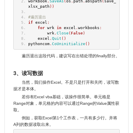
workbook
.
SaveAs
(
os
.
path
.
abspath
(
save_
xlsx_path
))
#遍历退出
if
 excel
:
for
 wrk 
in
 excel
.
workbooks
:
        wrk
.
Close
(
False
)
    excel
.
Quit
()
pythoncom
.
CoUninitialize
()
遍历退出这段代码，建议写在出错处理的finally部分。
3、读写数据
当然，我们操作Excel。不是只是打开和关闭，读写数
据才是本体。
若你有Excel vba基础，该操作很简单。单元格是
Range对象，单元格的内容可以通过Range的Value属性获
取。
例如，获取Excel第1个工作表，一共有多少行。并将
A列的数据读取出来。