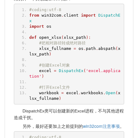
#coding:utf-8
from
 win32com
.
client 
import
DispatchE
x
import
 os
def
 open_xlsx
(
xlsx_path
):
#把相对路径转成绝对路径
    xlsx_fullname 
=
 os
.
path
.
abspath
(
x
lsx_path
)
#创建Excel对象
    excel 
=
DispatchEx
(
'excel.applica
tion'
)
#打开Excel文件
    workbook 
=
 excel
.
workbooks
.
Open
(
x
lsx_fullname
)
DispatchEx类可以创建新的Excel进程，不与其他进程
造成干扰。
win32com注意事项
另外，最好还要加上之前提到的
。
#coding:utf-8