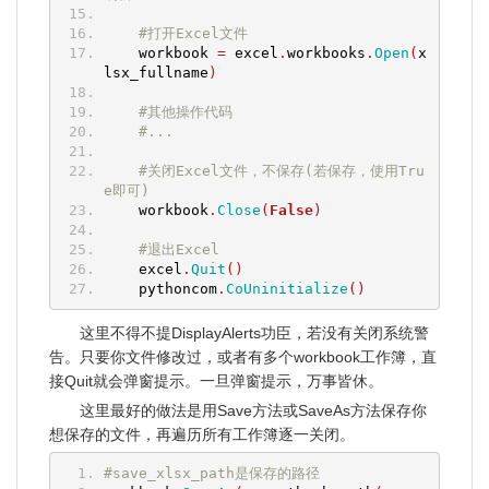
#打开Excel文件
    workbook 
=
 excel
.
workbooks
.
Open
(
x
lsx_fullname
)
#其他操作代码
#...
#关闭Excel文件，不保存(若保存，使用Tru
e即可)
    workbook
.
Close
(
False
)
#退出Excel
    excel
.
Quit
()
    pythoncom
.
CoUninitialize
()
这里不得不提DisplayAlerts功臣，若没有关闭系统警
告。只要你文件修改过，或者有多个workbook工作簿，直
接Quit就会弹窗提示。一旦弹窗提示，万事皆休。
这里最好的做法是用Save方法或SaveAs方法保存你
想保存的文件，再遍历所有工作簿逐一关闭。
#save_xlsx_path是保存的路径