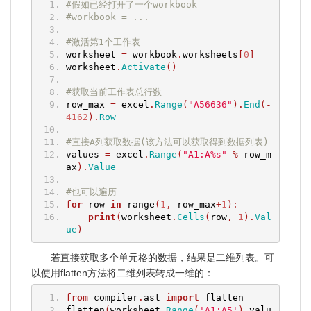
#假如已经打开了一个workbook
#workbook = ...
#激活第1个工作表
worksheet 
=
 workbook
.
worksheets
[
0
]
worksheet
.
Activate
()
#获取当前工作表总行数
row_max 
=
 excel
.
Range
(
"A56636"
).
End
(-
4162
).
Row
#直接A列获取数据(该方法可以获取得到数据列表)
values 
=
 excel
.
Range
(
"A1:A%s"
%
 row_m
ax
).
Value
#也可以遍历
for
 row 
in
 range
(
1
,
 row_max
+
1
):
print
(
worksheet
.
Cells
(
row
,
1
).
Val
ue
)
若直接获取多个单元格的数据，结果是二维列表。可
以使用flatten方法将二维列表转成一维的：
from
 compiler
.
ast 
import
 flatten
flatten
(
worksheet
.
Range
(
'A1:A5'
).
valu