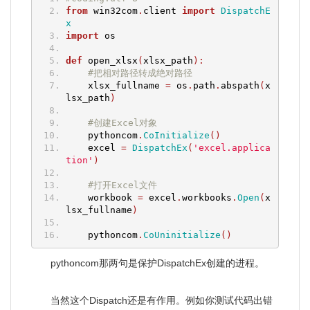
from
 win32com
.
client 
import
DispatchE
x
import
 os
def
 open_xlsx
(
xlsx_path
):
#把相对路径转成绝对路径
    xlsx_fullname 
=
 os
.
path
.
abspath
(
x
lsx_path
)
#创建Excel对象
    pythoncom
.
CoInitialize
()
    excel 
=
DispatchEx
(
'excel.applica
tion'
)
#打开Excel文件
    workbook 
=
 excel
.
workbooks
.
Open
(
x
lsx_fullname
)
    pythoncom
.
CoUninitialize
()
pythoncom那两句是保护DispatchEx创建的进程。
当然这个Dispatch还是有作用。例如你测试代码出错