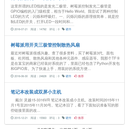
这里所谓的LED指的是发光二极管。树莓派控制发光二极管是
GPIO编程的入门级程度，相当于Hello World。我尝试了两种控制
LED的方式：闪烁和呼吸灯。一、闪烁闪烁的原理很简单，就是控
制LED的开关，打开LED一段时间和...
2016-07-21
阅读：14792
评论：0
硬件
树莓派用开关三极管控制散热风扇
最近对树莓派很感兴趣。查了很多资料，买了树莓派3代、面包
板、杜邦线、散热风扇和其他各种元器件、感应器等。我那个TF卡
是在某宝的商家已经装好系统的了，里面已经包含了Python开发包
和GPIO库。为了快速上手，用装好的系统方便...
2016-06-30
阅读：24828
评论：0
硬件
推荐
笔记本改装成双屏小主机
戴尔 灵越15-3316VR 笔记本改装成小主机。改装时间2015年11
月1号至2015年11月30号。笔记本旧了，看了下面知识准备写的那
些链接里面的改...
2015-12-21
阅读：15563
评论：3
硬件
推荐