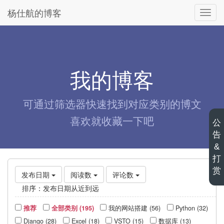
杨仕航的博客
切
换
导
航
我的博客
可通过筛选器快速找到对应类别的博文
喜欢就收藏一下吧
公
告
&
打
赏
发布日期
阅读数
评论数
排序：
发布日期从近到远
推荐
全部类别 (195)
我的网站搭建 (56)
Python (32)
Django (28)
Excel (18)
VSTO (15)
数据库 (13)