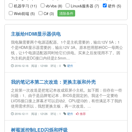
机器学习 (11)
vb/vba (8)
Linux&服务器 (7)
硬件 (5)
清除条件
Web前端 (5)
C# (3)
主板给HDMI显示器供电
我电脑需要两个电源适配器。1个是主机需要的，输出12V 5A；1
个是HDMI显示器需要的，输出12V 3A。原本想用那种DC一母两公
线，让1个电源适配器同时给它们供电。买来之后发现用不了。因
为主机的是DC接口内径是2.5mm...
2016-12-16
阅读：12169
评论：0
硬件
我的笔记本第二次改造：更换主板和外壳
之前第一次改造是把笔记本改成双屏小主机。如下图：但存在一些
问题：1、由于是品牌笔记本，BIOS是固定的。我这个一定要给
LVDS接口接上屏幕才可以启动2、CPU是I3的，有些满足不了我的
使用需求所以，我想更换主板，再一次改造。...
2016-12-11
阅读：12126
评论：1
硬件
推荐
树莓派控制LED闪烁和呼吸