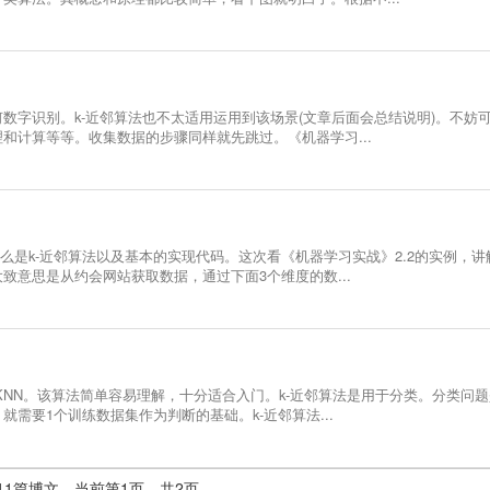
数字识别。k-近邻算法也不太适用运用到该场景(文章后面会总结说明)。不妨
和计算等等。收集数据的步骤同样就先跳过。《机器学习...
么是k-近邻算法以及基本的实现代码。这次看《机器学习实战》2.2的实例，讲
意思是从约会网站获取数据，通过下面3个维度的数...
KNN。该算法简单容易理解，十分适合入门。k-近邻算法是用于分类。分类问
需要1个训练数据集作为判断的基础。k-近邻算法...
11篇博文。当前第1页，共2页