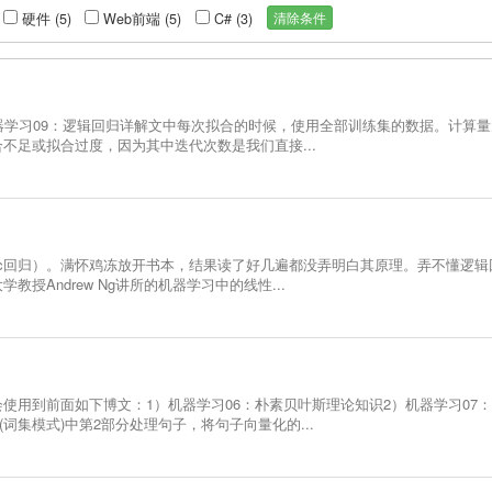
清除条件
硬件 (5)
Web前端 (5)
C# (3)
)：机器学习09：逻辑回归详解文中每次拟合的时候，使用全部训练集的数据。计算
不足或拟合过度，因为其中迭代次数是我们直接...
stic回归）。满怀鸡冻放开书本，结果读了好几遍都没弄明白其原理。弄不懂逻辑
Andrew Ng讲所的机器学习中的线性...
使用到前面如下博文：1）机器学习06：朴素贝叶斯理论知识2）机器学习07
词集模式)中第2部分处理句子，将句子向量化的...