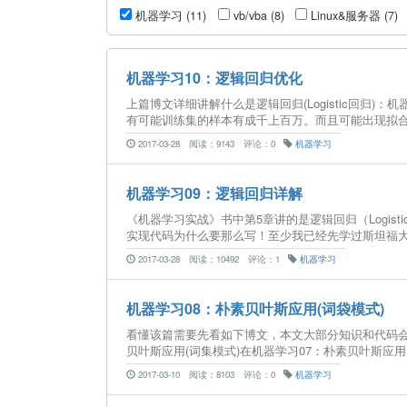
机器学习 (11)
vb/vba (8)
Linux&服务器 (7)
机器学习10：逻辑回归优化
上篇博文详细讲解什么是逻辑回归(Logistic回归
有可能训练集的样本有成千上百万。而且可能出现拟合
2017-03-28
阅读：9143
评论：0
机器学习
机器学习09：逻辑回归详解
《机器学习实战》书中第5章讲的是逻辑回归（Logi
实现代码为什么要那么写！至少我已经先学过斯坦福大学教授
2017-03-28
阅读：10492
评论：1
机器学习
机器学习08：朴素贝叶斯应用(词袋模式)
看懂该篇需要先看如下博文，本文大部分知识和代码会
贝叶斯应用(词集模式)在机器学习07：朴素贝叶斯应用(
2017-03-10
阅读：8103
评论：0
机器学习