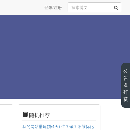
登录/注册
公
告
&
打
赏
随机推荐
我的网站搭建(第4天) 忙？懒？细节优化