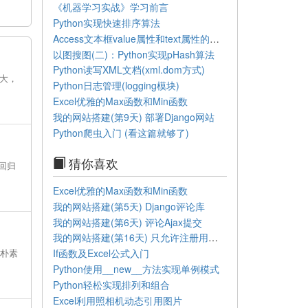
《机器学习实战》学习前言
Python实现快速排序算法
Access文本框value属性和text属性的区别
以图搜图(二)：Python实现pHash算法
Python读写XML文档(xml.dom方式)
量大，
Python日志管理(logging模块)
Excel优雅的Max函数和Min函数
我的网站搭建(第9天) 部署Django网站
Python爬虫入门 (看这篇就够了)
猜你喜欢
回归
Excel优雅的Max函数和Min函数
我的网站搭建(第5天) Django评论库
我的网站搭建(第6天) 评论Ajax提交
我的网站搭建(第16天) 只允许注册用户评论
：朴素
If函数及Excel公式入门
Python使用__new__方法实现单例模式
Python轻松实现排列和组合
Excel利用照相机动态引用图片