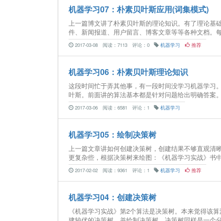
机器学习07：朴素贝叶斯应用(词集模式)
上一篇博文讲了朴素贝叶斯的理论知识。有了理论基
件、新闻报道、用户留言、博客文章等等各种文档。每
2017-03-08
阅读：7113
评论：0
机器学习
推荐
机器学习06：朴素贝叶斯理论知识
这段时间忙于弄其他事，有一段时间没学习机器学习
叶斯。前面讲的算法基本都是针对问题给出明确答案。
2017-03-06
阅读：6581
评论：1
机器学习
机器学习05：绘制决策树
上一篇文章讲如何创建决策树，创建结果不够直观清晰。所
更复杂些，根据决策树来绘图：《机器学习实战》书中
2017-02-02
阅读：9361
评论：1
机器学习
推荐
机器学习04：创建决策树
《机器学习实战》第2个算法是决策树。本来觉得该
建较优的决策树，并绘制决策树。决策树同样是一个分