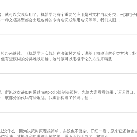
础，就可以实践应用了。机器学习有个重要的应用是对文档自动分类。例如电子
一种文档类型都会出现各种的专有名词或常用名词等等。我们人眼...
。捡起来继续。《机器学习实战》在决策树之后，讲基于概率论的分类方法：朴
但有些模糊的分类难以明确，这时候可以用概率论的方法来猜测...
以这次讲如何通过matplotlib绘制决策树。先给大家看看效果，调调胃口
，该部分的代码有些混乱。我重新构造了代码，创...
算法没什么，因为决策树原理很简单，实践也不复杂。仔细一看，原来它还包含
类算法。其概念和原理都比较简单，看下图就明白了。根据不...