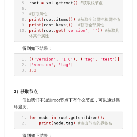
root 
=
 xml
.
getroot
()
#获取根节点
#获取属性
print
(
root
.
items
())
#获取全部属性和属性值
print
(
root
.
keys
())
#获取全部属性
print
(
root
.
get
(
'version'
,
''
))
#获取具
体某个属性
得到如下结果：
[(
'version'
,
'1.0'
),
(
'tag'
,
'test'
)]
[
'version'
,
'tag'
]
1.2
3）获取节点
假如我们不知道root节点下有什么节点，可以通过循
环遍历。
for
 node 
in
 root
.
getchildren
():
print
(
node
.
tag
)
#输出节点的标签名
得到如下结果：