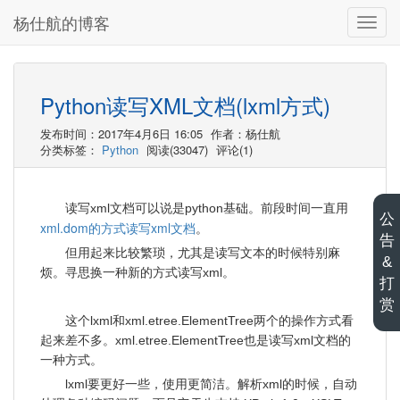
杨仕航的博客
切
换
导
航
Python读写XML文档(lxml方式)
发布时间：2017年4月6日 16:05
作者：杨仕航
分类标签：
Python
阅读(33047)
评论(1)
读写xml文档可以说是python基础。前段时间一直用
公
xml.dom的方式读写xml文档
。
告
但用起来比较繁琐，尤其是读写文本的时候特别麻
&
烦。寻思换一种新的方式读写xml。
打
赏
这个lxml和xml.etree.ElementTree两个的操作方式看
起来差不多。xml.etree.ElementTree也是读写xml文档的
一种方式。
lxml要更好一些，使用更简洁。解析xml的时候，自动