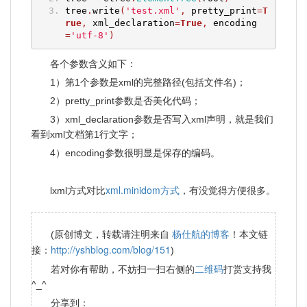
tree
.
write
(
'test.xml'
,
 pretty_print
=
T
rue
,
 xml_declaration
=
True
,
 encoding
=
'utf-8'
)
各个参数含义如下：
1）第1个参数是xml的完整路径(包括文件名)；
2）pretty_print参数是否美化代码；
3）xml_declaration参数是否写入xml声明，就是我们
看到xml文档第1行文字；
4）encoding参数很明显是保存的编码。
xml.minidom方式
lxml方式对比
，有没觉得方便很多。
杨仕航的博客
(原创博文，转载请注明来自
！本文链
http://yshblog.com/blog/151
接：
)
二维码
若对你有帮助，不妨扫一扫右侧的
打赏支持我
^_^
分享到：