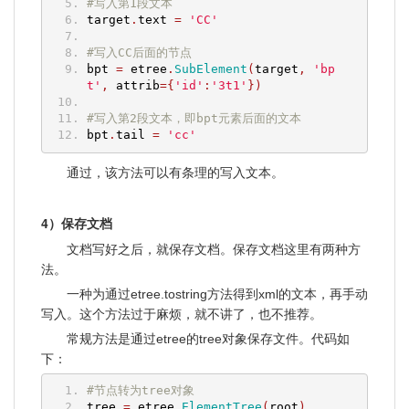
#写入第1段文本
target
.
text 
=
'CC'
#写入CC后面的节点
bpt 
=
 etree
.
SubElement
(
target
,
'bp
t'
,
 attrib
={
'id'
:
'3t1'
})
#写入第2段文本，即bpt元素后面的文本
bpt
.
tail 
=
'cc'
通过，该方法可以有条理的写入文本。
4）保存文档
文档写好之后，就保存文档。保存文档这里有两种方
法。
一种为通过etree.tostring方法得到xml的文本，再手动
写入。这个方法过于麻烦，就不讲了，也不推荐。
常规方法是通过etree的tree对象保存文件。代码如
下：
#节点转为tree对象
tree 
=
 etree
.
ElementTree
(
root
)