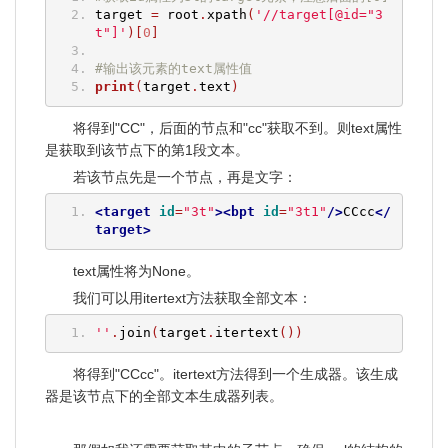
target 
=
 root
.
xpath
(
'//target[@id="3
t"]'
)[
0
]
#输出该元素的text属性值
print
(
target
.
text
)
将得到"CC"，后面的节点和"cc"获取不到。则text属性
是获取到该节点下的第1段文本。
若该节点先是一个节点，再是文字：
<target
id
=
"3t"
><bpt
id
=
"3t1"
/>
CCcc
</
target>
text属性将为None。
我们可以用itertext方法获取全部文本：
''
.
join
(
target
.
itertext
())
将得到"CCcc"。itertext方法得到一个生成器。该生成
器是该节点下的全部文本生成器列表。