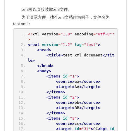
lxml可以直接读取xml文件。
为了演示方便，找个xml文档作为例子，文件名为
test.xml：
<?
xml version
=
"1.0"
 encoding
=
"utf-8"
?
>
<root
version
=
"1.2"
tag
=
"test"
>
<head>
<title>
test xml document
</tit
le>
</head>
<body>
<items
id
=
"1"
>
<source>
aa
</source>
<target>
AA
</target>
</items>
<items
id
=
"2"
>
<source>
bb
</source>
<target>
BB
</target>
</items>
<items
id
=
"3"
>
<source>
cc
</source>
<target
id
=
"3t"
>
CC
<bpt
id