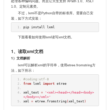
处理各种编码问题。而且它天生支持 XPath 1.0、XSLT
1.0、定制元素类。
不过，lxml不是Python自带的标准库。需要自己安
装，如下方式安装：
pip install lxml
下面看看如何使用lxml读写xml文档。
1、读取xml文档
1）文档解析
lxml可以解析xml的字符串，使用etree.fromstring方
法，如下所示：
#coding:utf-8
from
 lxml 
import
 etree
xml_text 
=
'<xml><head></head><body>
</body></xml>'
xml 
=
 etree
.
fromstring
(
xml_text
)