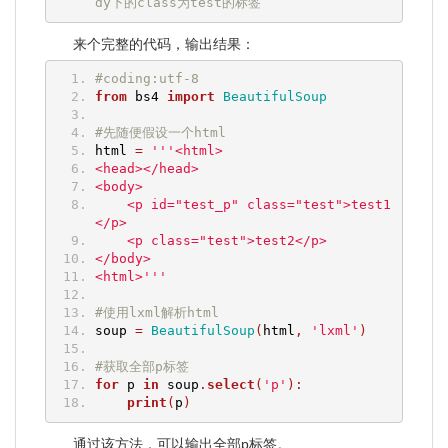
dy下的class为test的标签
来个完整的代码，输出结果：
#coding:utf-8
from
 bs4 
import
BeautifulSoup
#先随便假设一个html
html 
=
'''<html>
<head></head>
<body>
    <p id="test_p" class="test">test1
</p>
    <p class="test">test2</p>
</body>
<html>'''
#使用lxml解析html
soup 
=
BeautifulSoup
(
html
,
'lxml'
)
#获取全部p标签
for
 p 
in
 soup
.
select
(
'p'
):
print
(
p
)
通过该方法，可以输出全部p标签。