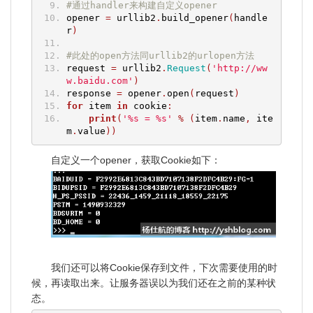
#通过handler来构建自定义opener
opener 
=
 urllib2
.
build_opener
(
handle
r
)
#此处的open方法同urllib2的urlopen方法
request 
=
 urllib2
.
Request
(
'http://ww
w.baidu.com'
)
response 
=
 opener
.
open
(
request
)
for
 item 
in
 cookie
:
print
(
'%s = %s'
%
(
item
.
name
,
 ite
m
.
value
))
自定义一个opener，获取Cookie如下：
我们还可以将Cookie保存到文件，下次需要使用的时
候，再读取出来。让服务器误以为我们还在之前的某种状
态。