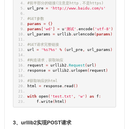
#前半部分的链接(注意是http，不是https)
url_pre 
=
'http://www.baidu.com/s'
#GET参数
params
=
{}
params
[
'wd'
]
=
 u
'测试'
.
encode
(
'utf-8'
)
url_params 
=
 urllib
.
urlencode
(
params
)
#GET请求完整链接
url 
=
'%s?%s'
%
(
url_pre
,
 url_params
)
#构造请求，获取响应
request 
=
 urllib2
.
Request
(
url
)
response 
=
 urllib2
.
urlopen
(
request
)
#获取响应的html
html 
=
 response
.
read
()
with
 open
(
'test.txt'
,
'w'
)
as
 f
:
    f
.
write
(
html
)
3、urllib2实现POST请求