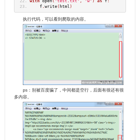
with
 open
(
'test.txt'
,
'w'
)
as
 f
:
    f
.
write
(
html
)
执行代码，可以看到爬取的内容。
ps：别被百度骗了，中间都是空行，后面有很还有很
多内容。