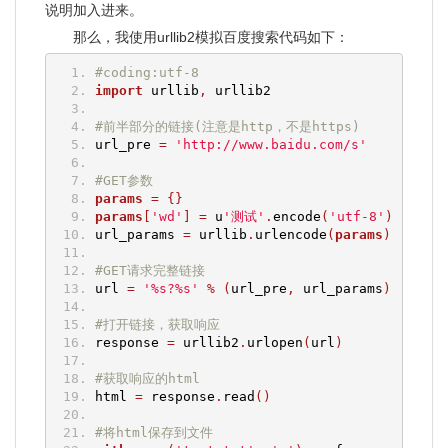
说明加入进来。
那么，我使用urllib2模拟百度搜索代码如下：
#coding:utf-8
import
 urllib
,
 urllib2
#前半部分的链接(注意是http，不是https)
url_pre 
=
'http://www.baidu.com/s'
#GET参数
params
=
{}
params
[
'wd'
]
=
 u
'测试'
.
encode
(
'utf-8'
)
url_params 
=
 urllib
.
urlencode
(
params
)
#GET请求完整链接
url 
=
'%s?%s'
%
(
url_pre
,
 url_params
)
#打开链接，获取响应
response 
=
 urllib2
.
urlopen
(
url
)
#获取响应的html
html 
=
 response
.
read
()
#将html保存到文件