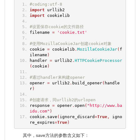
#coding:utf-8
import
 urllib2
import
 cookielib
#设置保存cookie的文件路径
filename 
=
'cookie.txt'
#使用MozillaCookieJar创建cookie对象
cookie 
=
 cookielib
.
MozillaCookieJar
(
f
ilename
)
handler 
=
 urllib2
.
HTTPCookieProcessor
(
cookie
)
#通过handler来构建opener
opener 
=
 urllib2
.
build_opener
(
handle
r
)
#创建请求，同urllib2的urlopen
response 
=
 opener
.
open
(
"http://www.ba
idu.com"
)
cookie
.
save
(
ignore_discard
=
True
,
 igno
re_expires
=
True
)
其中，save方法的参数含义如下：