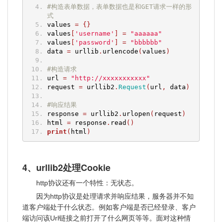
#构造表单数据，表单数据也是和GET请求一样的形
式
values 
=
{}
values
[
'username'
]
=
"aaaaaa"
values
[
'password'
]
=
"bbbbbb"
data 
=
 urllib
.
urlencode
(
values
)
#构造请求
url 
=
"http://xxxxxxxxxxx"
request 
=
 urllib2
.
Request
(
url
,
 data
)
#响应结果
response 
=
 urllib2
.
urlopen
(
request
)
html 
=
 response
.
read
()
print
(
html
)
4、urllib2处理Cookie
http协议还有一个特性：无状态。
因为http协议是处理请求并响应结果，服务器并不知
道客户端处于什么状态。例如客户端是否已经登录、客户
端访问该Url链接之前打开了什么网页等等。面对这种情