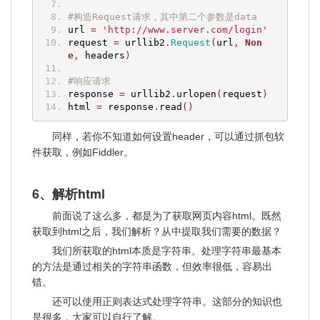
#构造Request请求，其中第二个参数是data
url 
=
'http://www.server.com/login'
request 
=
 urllib2
.
Request
(
url
,
Non
e
,
 headers
)
#响应请求
response 
=
 urllib2
.
urlopen
(
request
)
html 
=
 response
.
read
()
同样，若你不知道如何设置header，可以通过抓包软
件获取，例如Fiddler。
6、解析html
前面说了这么多，都是为了获取网页内容html。既然
获取到html之后，我们解析？从中提取我们需要的数据？
我们所获取的html本质是字符串。处理字符串最基本
的方法是通过相关的字符串函数，但效率很低，容易出
错。
还可以使用正则表达式处理字符串。这部分的知识也
是很多，大家可以自行了解。