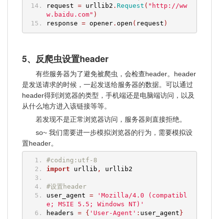
request 
=
 urllib2
.
Request
(
"http://ww
w.baidu.com"
)
response 
=
 opener
.
open
(
request
)
5、反爬虫设置header
有些服务器为了避免被爬虫，会检查header。header
是发送请求的时候，一起发送给服务器的数据。可以通过
header得到浏览器的类型，手机端还是电脑端访问，以及
从什么地方进入该链接等等。
若发现不是正常浏览器访问，服务器则直接拒绝。
so~ 我们需要进一步模拟浏览器的行为，需要模拟设
置header。
#coding:utf-8
import
 urllib
,
 urllib2  
#设置header
user_agent 
=
'Mozilla/4.0 (compatibl
e; MSIE 5.5; Windows NT)'
headers 
=
{
'User-Agent'
:
user_agent
}