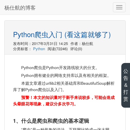
杨仕航的博客
切
换
导
航
Python爬虫入门 (看这篇就够了)
发布时间：2017年3月31日 14:25
作者：杨仕航
分类标签：
Python
阅读(72246)
评论(0)
Python爬虫是Python开发路线较大的分支。
公
Python拥有健全的网络支持库以及有相关的框架。
告
本篇文章通过urllib2相关基础库和BeautifulSoup解析
&
库了解Python爬虫以及入门。
打
预警！本文的知识量对于新手来说较多，可能会造成
赏
头晕眼花等现象，建议分多次学习。
1、什么是爬虫和爬虫的基本逻辑
“爬虫”是一种形象的说法。互联网比喻成一张大网，