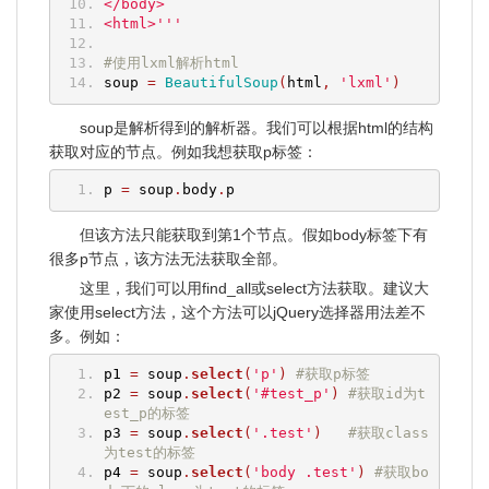
</body>
<html>'''
#使用lxml解析html
soup 
=
BeautifulSoup
(
html
,
'lxml'
)
soup是解析得到的解析器。我们可以根据html的结构
获取对应的节点。例如我想获取p标签：
p 
=
 soup
.
body
.
p
但该方法只能获取到第1个节点。假如body标签下有
很多p节点，该方法无法获取全部。
这里，我们可以用find_all或select方法获取。建议大
家使用select方法，这个方法可以jQuery选择器用法差不
多。例如：
p1 
=
 soup
.
select
(
'p'
)
#获取p标签
p2 
=
 soup
.
select
(
'#test_p'
)
#获取id为t
est_p的标签
p3 
=
 soup
.
select
(
'.test'
)
#获取class
为test的标签
p4 
=
 soup
.
select
(
'body .test'
)
#获取bo