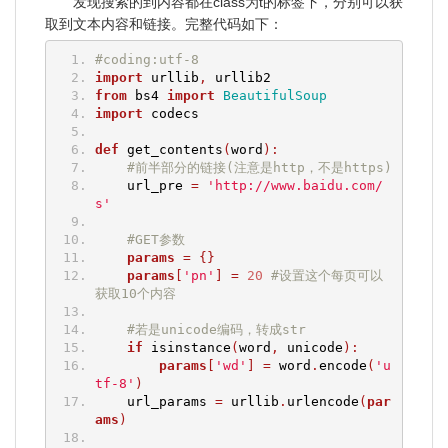
发现搜索的到内容都在class为t的标签下，分别可以获
取到文本内容和链接。完整代码如下：
#coding:utf-8
import
 urllib
,
 urllib2
from
 bs4 
import
BeautifulSoup
import
 codecs
def
 get_contents
(
word
):
#前半部分的链接(注意是http，不是https)
    url_pre 
=
'http://www.baidu.com/
s'
#GET参数
params
=
{}
params
[
'pn'
]
=
20
#设置这个每页可以
获取10个内容
#若是unicode编码，转成str
if
 isinstance
(
word
,
 unicode
):
params
[
'wd'
]
=
 word
.
encode
(
'u
tf-8'
)
    url_params 
=
 urllib
.
urlencode
(
par
ams
)