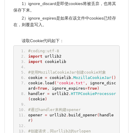
1）ignore_discard是即使cookies将被丢弃，也将其
保存下来。
2）ignore_expires是如果在该文件中cookies已经存
在，则覆盖写入。
读取Cookie代码如下：
#coding:utf-8
import
 urllib2
import
 cookielib
#使用MozillaCookieJar创建cookie对象
cookie 
=
 cookielib
.
MozillaCookieJar
()
cookie
.
load
(
'cookie.txt'
,
 ignore_disc
ard
=
True
,
 ignore_expires
=
True
)
handler 
=
 urllib2
.
HTTPCookieProcessor
(
cookie
)
#通过handler来构建opener
opener 
=
 urllib2
.
build_opener
(
handle
r
)
#创建请求，同urllib2的urlopen