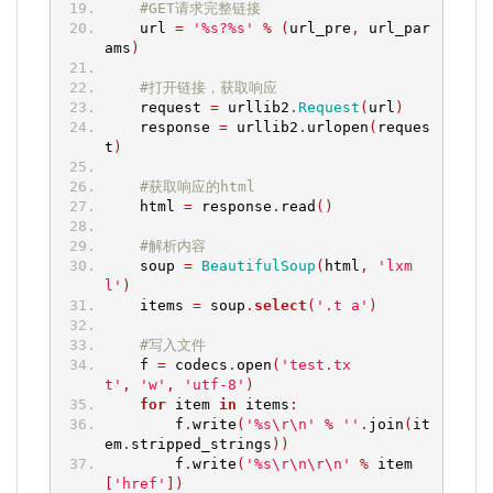
#GET请求完整链接
    url 
=
'%s?%s'
%
(
url_pre
,
 url_par
ams
)
#打开链接，获取响应
    request 
=
 urllib2
.
Request
(
url
)
    response 
=
 urllib2
.
urlopen
(
reques
t
)
#获取响应的html
    html 
=
 response
.
read
()
#解析内容
    soup 
=
BeautifulSoup
(
html
,
'lxm
l'
)
    items 
=
 soup
.
select
(
'.t a'
)
#写入文件
    f 
=
 codecs
.
open
(
'test.tx
t'
,
'w'
,
'utf-8'
)
for
 item 
in
 items
:
        f
.
write
(
'%s\r\n'
%
''
.
join
(
it
em
.
stripped_strings
))
        f
.
write
(
'%s\r\n\r\n'
%
 item
[
'href'
])