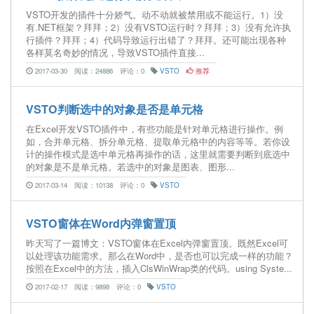
VSTO开发的插件十分娇气。动不动就被禁用或不能运行。1）没
有.NET框架？拜拜；2）没有VSTO运行时？拜拜；3）没有允许执
行插件？拜拜；4）代码导致运行出错了？拜拜。还可能出现各种
各样莫名奇妙的情况，导致VSTO插件直接...
2017-03-30
阅读：24886
评论：0
VSTO
推荐
VSTO判断选中的对象是否是单元格
在Excel开发VSTO插件中，有些功能是针对单元格进行操作。例
如，合并单元格、拆分单元格、提取单元格中的内容等等。若你设
计的操作模式是选中单元格再操作的话，这里就需要判断到底选中
的对象是不是单元格。若选中的对象是图表、图形...
2017-03-14
阅读：10138
评论：0
VSTO
VSTO窗体在Word内弹窗置顶
昨天写了一篇博文：VSTO窗体在Excel内弹窗置顶。既然Excel可
以处理该功能需求。那么在Word中，是否也可以完成一样的功能？
按照在Excel中的方法，插入ClsWinWrap类的代码。using Syste...
2017-02-17
阅读：9898
评论：0
VSTO