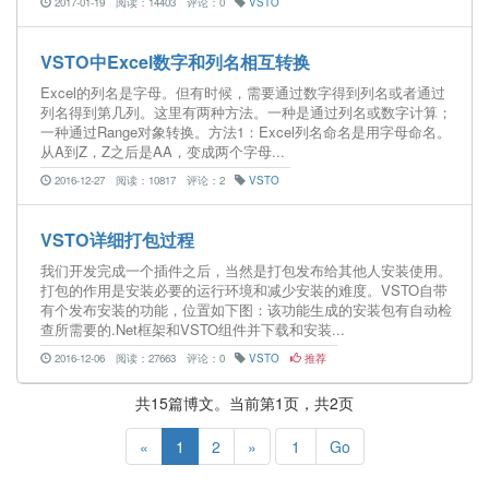
2017-01-19
阅读：14403
评论：0
VSTO
VSTO中Excel数字和列名相互转换
Excel的列名是字母。但有时候，需要通过数字得到列名或者通过
列名得到第几列。这里有两种方法。一种是通过列名或数字计算；
一种通过Range对象转换。方法1：Excel列名命名是用字母命名。
从A到Z，Z之后是AA，变成两个字母...
2016-12-27
阅读：10817
评论：2
VSTO
VSTO详细打包过程
我们开发完成一个插件之后，当然是打包发布给其他人安装使用。
打包的作用是安装必要的运行环境和减少安装的难度。VSTO自带
有个发布安装的功能，位置如下图：该功能生成的安装包有自动检
查所需要的.Net框架和VSTO组件并下载和安装...
2016-12-06
阅读：27663
评论：0
VSTO
推荐
共15篇博文。当前第1页，共2页
«
1
2
»
Go