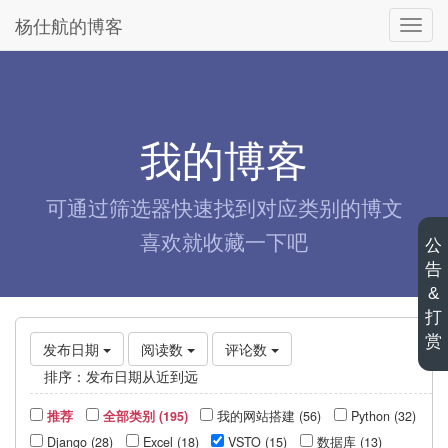
杨仕航的博客
切
换
导
航
我的博客
可通过筛选器快速找到对应类别的博文
喜欢就收藏一下吧
公
告
&
打
赏
发布日期
阅读数
评论数
排序：
发布日期从近到远
推荐
全部类别 (195)
我的网站搭建 (56)
Python (32)
Django (28)
Excel (18)
VSTO (15)
数据库 (13)