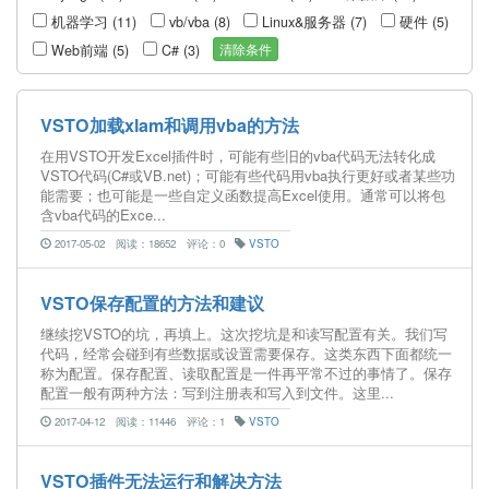
机器学习 (11)
vb/vba (8)
Linux&服务器 (7)
硬件 (5)
清除条件
Web前端 (5)
C# (3)
VSTO加载xlam和调用vba的方法
在用VSTO开发Excel插件时，可能有些旧的vba代码无法转化成
VSTO代码(C#或VB.net)；可能有些代码用vba执行更好或者某些功
能需要；也可能是一些自定义函数提高Excel使用。通常可以将包
含vba代码的Exce...
2017-05-02
阅读：18652
评论：0
VSTO
VSTO保存配置的方法和建议
继续挖VSTO的坑，再填上。这次挖坑是和读写配置有关。我们写
代码，经常会碰到有些数据或设置需要保存。这类东西下面都统一
称为配置。保存配置、读取配置是一件再平常不过的事情了。保存
配置一般有两种方法：写到注册表和写入到文件。这里...
2017-04-12
阅读：11446
评论：1
VSTO
VSTO插件无法运行和解决方法