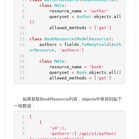
class
Meta
:
        resource_name 
=
'author'
        queryset 
=
Author
.
objects
.
all
()
        allowed_methods 
=
[
'get'
]
class
BookResource
(
ModelResource
):
    authors 
=
 fields
.
ToManyField
(
Auth
orResource
,
'authors'
)
class
Meta
:
        resource_name 
=
'book'
        queryset 
=
Book
.
objects
.
all
()
        allowed_methods 
=
[
'get'
]
如果获取BookResource列表，objects中将得到如下
一组数据：
[
{
'id'
:
1
,
'authors'
:[
'/api/v1/author/