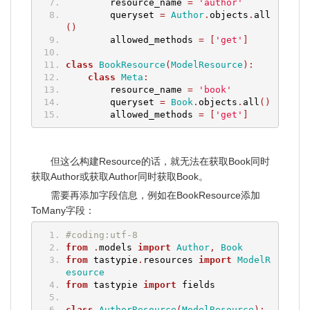
        resource_name 
=
'author'
        queryset 
=
Author
.
objects
.
all
()
        allowed_methods 
=
[
'get'
]
class
BookResource
(
ModelResource
):
class
Meta
:
        resource_name 
=
'book'
        queryset 
=
Book
.
objects
.
all
()
        allowed_methods 
=
[
'get'
]
但这么构建Resource的话，就无法在获取Book同时
获取Author或获取Author同时获取Book。
需要再添加字段信息，例如在BookResource添加
ToMany字段：
#coding:utf-8
from
.
models 
import
Author
,
Book
from
 tastypie
.
resources 
import
ModelR
esource
from
 tastypie 
import
 fields
class
AuthorResource
(
ModelResource
):