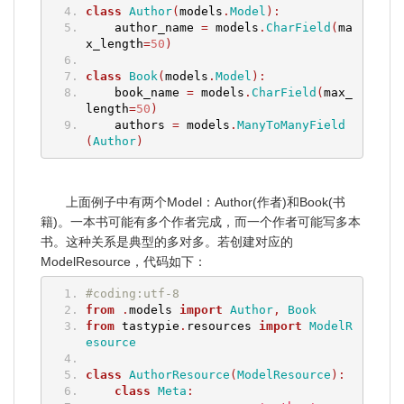
class
Author
(
models
.
Model
):
    author_name 
=
 models
.
CharField
(
ma
x_length
=
50
)
class
Book
(
models
.
Model
):
    book_name 
=
 models
.
CharField
(
max_
length
=
50
)
    authors 
=
 models
.
ManyToManyField
(
Author
)
上面例子中有两个Model：Author(作者)和Book(书
籍)。一本书可能有多个作者完成，而一个作者可能写多本
书。这种关系是典型的多对多。若创建对应的
ModelResource，代码如下：
#coding:utf-8
from
.
models 
import
Author
,
Book
from
 tastypie
.
resources 
import
ModelR
esource
class
AuthorResource
(
ModelResource
):
class
Meta
: