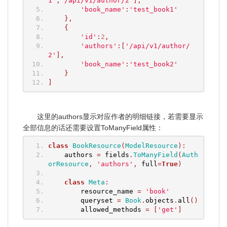
1'
,
'/api/v1/author/2'
],
'book_name'
:
'test_book1'
},
{
'id'
:
2
,
'authors'
:[
'/api/v1/author/
2'
],
'book_name'
:
'test_book2'
}
]
这里的authors显示对应作者的明细链接，若需要显示
全部信息的话还需要设置ToManyField属性：
class
BookResource
(
ModelResource
):
    authors 
=
 fields
.
ToManyField
(
Auth
orResource
,
'authors'
,
 full
=
True
)
class
Meta
:
        resource_name 
=
'book'
        queryset 
=
Book
.
objects
.
all
()
        allowed_methods 
=
[
'get'
]