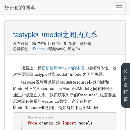
杨仕航的博客
切
换
导
航
tastypie中model之间的关系
发布时间：2017年8月4日 01:15
作者：杨仕航
分类标签：
Django
阅读(9453)
评论(5)
初步使用tastypie的体悟
接着上一篇
，继续写体悟。这
公
次主要聊聊tastypie对应model与model之间的关系。
告
tastypie既然可以通过ModelResource快速创建和
&
Model对应的Resource。而Model和Model之间有时候会
打
通过外键建立关系。我们获取对于的Resource时也需要显
赏
示对应有关系的Resource数据。这个在构建
ModelResource时创建。例如有如下两个Model：
#coding:utf-8
from
 django
.
db 
import
 models