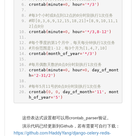
crontab
(
minute
=
0
,
 hour
=
'*/3'
)
#每3个小时或8点到12点的0分时刻执行1次任务
#即[0,3,6,9,12,15,18,21]+[8,9,10,11,1
2]点0分
crontab
(
minute
=
0
,
 hour
=
'*/3,8-12'
)
#每个季度的第1个月中，每天每分钟执行1次任务
#月份范围是1-12，每3个月为[1,4,7,10]
crontab
(
month_of_year
=
'*/3'
)
#每月偶数天数的0点0分时刻执行1次任务
crontab
(
minute
=
0
,
 hour
=
0
,
 day_of_mont
h
=
'2-31/2'
)
#每年5月11号的0点0分时刻执行1次任务
crontab
(
0
,
0
,
 day_of_month
=
'11'
,
 mont
h_of_year
=
'5'
)
这些表达式设置都可以用crontab_parser验证。
演示代码已经更新到Github，若有需要可自行下载：
https://github.com/HaddyYang/django-celery-redis-