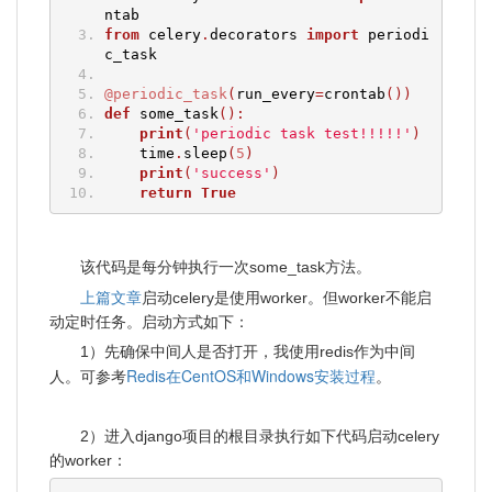
ntab  
from
 celery
.
decorators 
import
 periodi
c_task
@periodic_task
(
run_every
=
crontab
())
def
 some_task
():
print
(
'periodic task test!!!!!'
)
    time
.
sleep
(
5
)
print
(
'success'
)
return
True
该代码是每分钟执行一次some_task方法。
上篇文章
启动celery是使用worker。但worker不能启
动定时任务。启动方式如下：
1）先确保中间人是否打开，我使用redis作为中间
Redis在CentOS和Windows安装过程
人。可参考
。
2）进入django项目的根目录执行如下代码启动celery
的worker：