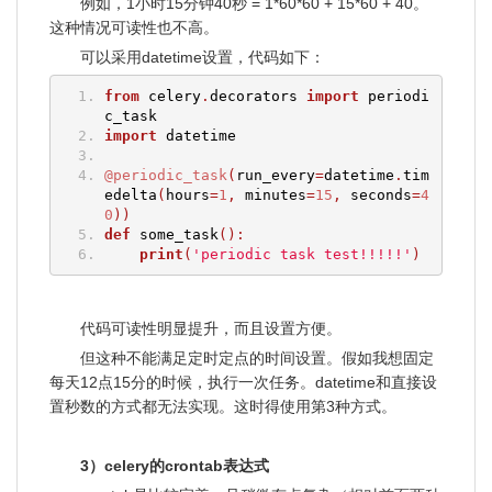
例如，1小时15分钟40秒 = 1*60*60 + 15*60 + 40。
这种情况可读性也不高。
可以采用datetime设置，代码如下：
from
 celery
.
decorators 
import
 periodi
c_task
import
 datetime
@periodic_task
(
run_every
=
datetime
.
tim
edelta
(
hours
=
1
,
 minutes
=
15
,
 seconds
=
4
0
))
def
 some_task
():
print
(
'periodic task test!!!!!'
)
代码可读性明显提升，而且设置方便。
但这种不能满足定时定点的时间设置。假如我想固定
每天12点15分的时候，执行一次任务。datetime和直接设
置秒数的方式都无法实现。这时得使用第3种方式。
3）celery的crontab表达式