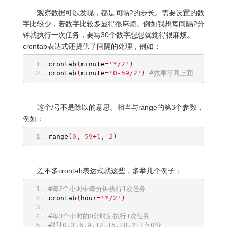
观察数据可以发现，都是间隔2的步长。需要设置的数
字比较少，若数字比较多显得很麻烦。例如我想每间隔2分
钟就执行一次任务，要写30个数字想想就觉得很麻烦。
crontab表达式还提供了间隔的处理，例如：
crontab
(
minute
=
'*/2'
)
crontab
(
minute
=
'0-59/2'
)
#效果等同上面
这个/号不是除以的意思。相当与range的第3个参数，
例如：
range
(
0
,
59
+
1
,
2
)
差不多crontab表达式就这些，多举几个例子：
#每2个小时中每分钟执行1次任务
crontab
(
hour
=
'*/2'
)
#每3个小时的0分时刻执行1次任务
#即[0,3,6,9,12,15,18,21]点0分