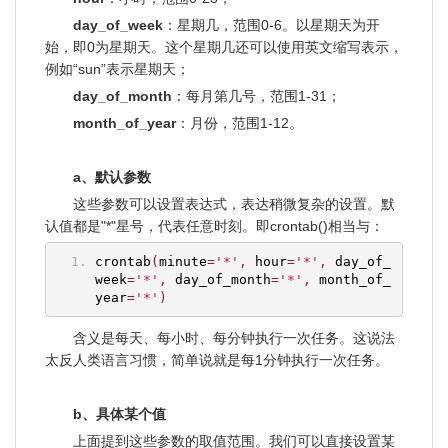
day_of_week
：星期几，范围0-6。以星期天为开
始，即0为星期天。这个星期几还可以使用英文缩写表示，
例如“sun”表示星期天；
day_of_month
：每月第几号，范围1-31；
month_of_year
：月份，范围1-12。
a、默认参数
这些参数可以设置表达式，表达稍微复杂的设置。默
认值都是"*"星号，代表任意时刻。即crontab()相当与：
crontab
(
minute
=
'*'
,
 hour
=
'*'
,
 day_of_
week
=
'*'
,
 day_of_month
=
'*'
,
 month_of_
year
=
'*'
)
含义是每天、每小时、每分钟执行一次任务。这说法
太反人类语言习惯，简单说就是每1分钟执行一次任务。
b、具体某个值
上面提到这些参数的取值范围。我们可以直接设置某