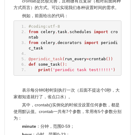
crontab是比较完善，且稍微有点复杂（相对前面两种
方式而言）的方式。可以实现我们各种设置时间的需求。
例如，前面给出的代码：
#coding:utf-8
from
 celery
.
task
.
schedules 
import
 cro
ntab  
from
 celery
.
decorators 
import
 periodi
c_task
@periodic_task
(
run_every
=
crontab
())
def
 some_task
():
print
(
'periodic task test!!!!!'
)
表示每分钟0秒时刻执行一次（后面不提这个0秒，大
家都知道就行了，省点口水）。
其中，crontab()实例化的时候没设置任何参数，都是
使用默认值。crontab一共有7个参数，常用有5个参数分别
为：
minute
：分钟，范围0-59；
hour
：小时，范围0-23；