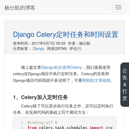
杨仕航的博客
切
换
导
航
Django Celery定时任务和时间设置
发布时间：2017年5月7日 00:33
作者：杨仕航
分类标签：
Django
阅读(29796)
评论(1)
Django初步使用Celery
继上篇文章
，我们接着使用
公
celery在Django项目中执行定时任务。Celery的安装和
告
刚刚的文章链接
Django项目代码我就不多说明了，可看
。
&
打
1、Celery加入定时任务
赏
Celery除了可以异步执行任务之外，还可以定时执行
任务。在实例代码的基础上写个测试方法：
#coding:utf-8
from
 celery
.
task
.
schedules 
import
 cro