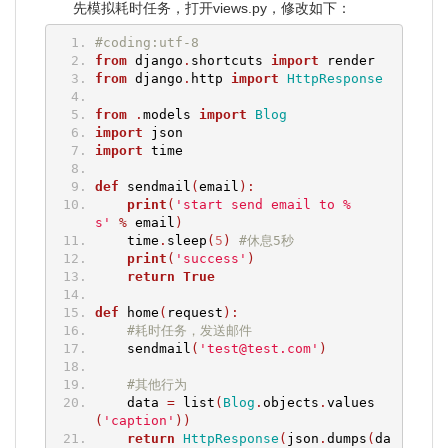
先模拟耗时任务，打开views.py，修改如下：
#coding:utf-8
from
 django
.
shortcuts 
import
 render
from
 django
.
http 
import
HttpResponse
from
.
models 
import
Blog
import
 json
import
 time
def
 sendmail
(
email
):
print
(
'start send email to %
s'
%
 email
)
    time
.
sleep
(
5
)
#休息5秒
print
(
'success'
)
return
True
def
 home
(
request
):
#耗时任务，发送邮件
    sendmail
(
'test@test.com'
)
#其他行为
    data 
=
 list
(
Blog
.
objects
.
values
(
'caption'
))
return
HttpResponse
(
json
.
dumps
(
da