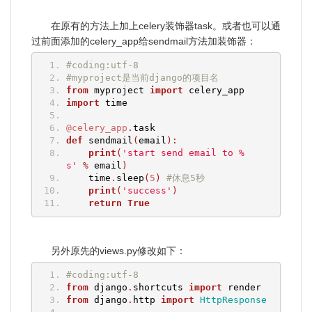
在原有的方法上加上celery装饰器task。或者也可以通
过前面添加的celery_app给sendmail方法加装饰器：
#coding:utf-8
#myproject是当前django的项目名
from
 myproject 
import
 celery_app
import
 time
@celery_app
.
task
def
 sendmail
(
email
):
print
(
'start send email to %
s'
%
 email
)
    time
.
sleep
(
5
)
#休息5秒
print
(
'success'
)
return
True
另外原先的views.py修改如下：
#coding:utf-8
from
 django
.
shortcuts 
import
 render
from
 django
.
http 
import
HttpResponse