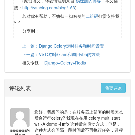
杨仕航的博客
(原创博文，转载请注明来自
！本文链
http://yshblog.com/blog/163
接：
)
二维码
若对你有帮助，不妨扫一扫右侧的
打赏支持我
^_^
分享到：
上一篇：Django Celery定时任务和时间设置
下一篇：VSTO加载xlam和调用vba的方法
Django+Celery+Redis
相关专题：
评论列表
我要评论
您好，我想问的是：在服务器上部署的时候怎么
后台运行celery? 我现在在用 ⁣celery multi start
w1 -A demo -l info 这种后台启动方式，但是，
这种方式会间隔一段时间后不再执行任务，进程
18569938068@1
63.com