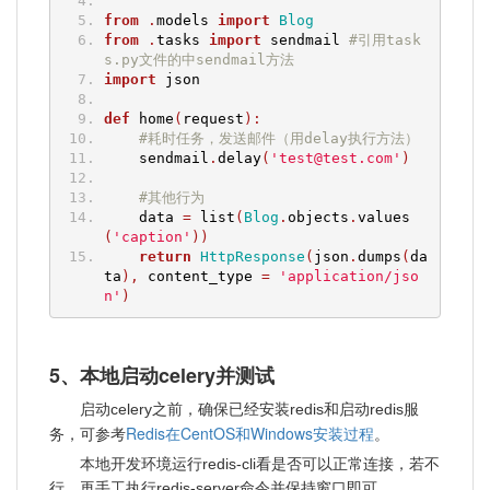
from
.
models 
import
Blog
from
.
tasks 
import
 sendmail 
#引用task
s.py文件的中sendmail方法
import
 json
def
 home
(
request
):
#耗时任务，发送邮件（用delay执行方法）
    sendmail
.
delay
(
'test@test.com'
)
#其他行为
    data 
=
 list
(
Blog
.
objects
.
values
(
'caption'
))
return
HttpResponse
(
json
.
dumps
(
da
ta
),
 content_type 
=
'application/jso
n'
)
5、本地启动celery并测试
启动celery之前，确保已经安装redis和启动redis服
Redis在CentOS和Windows安装过程
务，可参考
。
本地开发环境运行redis-cli看是否可以正常连接，若不
行，再手工执行redis-server命令并保持窗口即可。