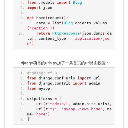
from
.
models 
import
Blog
import
 json
def
 home
(
request
):
    data 
=
 list
(
Blog
.
objects
.
values
(
'caption'
))
return
HttpResponse
(
json
.
dumps
(
da
ta
),
 content_type 
=
'application/jso
n'
)
django项目的urls.py加了一条首页的url路由设置：
#coding:utf-8
from
 django
.
conf
.
urls 
import
 url
from
 django
.
contrib 
import
 admin
from
 myapp
.
urlpatterns 
=
[
    url
(
r
'^admin/'
,
 admin
.
site
.
urls
),
    url
(
r
'^$'
,
'myapp.views.home'
,
 na
me
=
'home'
)
]