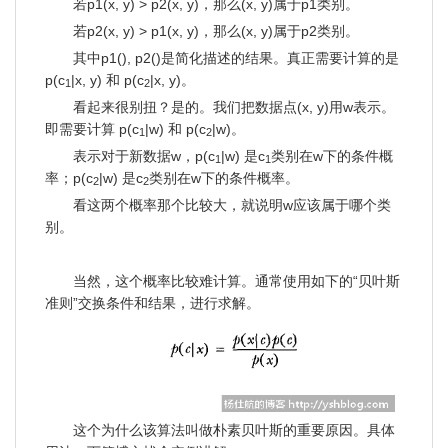
若p1(x, y) > p2(x, y)，那么(x, y)属于p1类别。
若p2(x, y) > p1(x, y)，那么(x, y)属于p2类别。
其中p1(), p2()是简化描述的结果。真正需要计算的是
p(c
|x, y) 和 p(c
|x, y)。
1
2
看起来很别扭？是的。我们把数据点(x, y)用w表示。
即需要计算 p(c
|w) 和 p(c
|w)。
1
2
表示对于新数据w，p(c
|w) 是c
类别在w下的条件概
1
1
率；p(c
|w) 是c
类别在w下的条件概率。
2
2
看这两个概率那个比较大，就说明w应该属于哪个类
别。
当然，这个概率比较难计算。通常使用如下的“贝叶斯
准则”交换条件和结果，进行求解。
这个为什么该算法叫做朴素贝叶斯的重要原因。具体