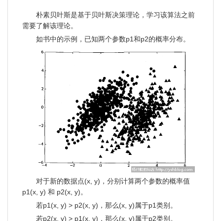
朴素贝叶斯是基于贝叶斯决策理论，学习该算法之前
需要了解该理论。
如书中的示例，已知两个参数p1和p2的概率分布。
对于新的数据点(x, y)，分别计算两个参数的概率值
p1(x, y) 和 p2(x, y)。
若p1(x, y) > p2(x, y)，那么(x, y)属于p1类别。
若p2(x, y) > p1(x, y)，那么(x, y)属于p2类别。