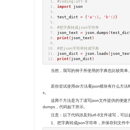
#coding:utf-8
import
 json
test_dict 
=
{
'a'
:
1
,
'b'
:
2
}
#把字典转成json字符串
json_text 
=
 json
.
dumps
(
test_dic
print
(
json_text
)
#把json字符串转成字典
json_dict 
=
 json
.
loads
(
json_tex
print
(
json_dict
)
当然，我写的例子所使用的字典也比较简单
若你尝试使用dir方法看json模块有什么方
s。
这两个方法是为了读写json文件提供的便捷方
dumps，代码如下所示。
注意：以下代码涉及到utf-8文件读写，可
1、把字典转成json字符串，并保存到文件中