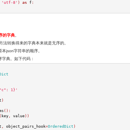
'utf-8'
)
as
 f
:
有序的字典
。
ds方法转换得来的字典本来就是无序的。
本json字符串的顺序。
序字典。如下代码：
Dict
"c": 1}'
t
)
ms
():
(
key
,
 value
))
t
,
 object_pairs_hook
=
OrderedDict
)