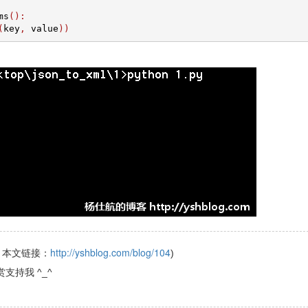
ms
():
(
key
,
 value
))
http://yshblog.com/blog/104
！本文链接：
)
赏支持我 ^_^