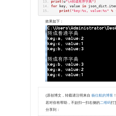
print
(
u
"\n转成有序字典"
)
for
 key
,
 value 
in
 json_dict
.
ite
print
(
"key:%s, value:%s"
%
效果如下：
杨仕航的博客
(原创博文，转载请注明来自
二维码
若对你有帮助，不妨扫一扫右侧的
打
分享到：