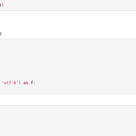
t
)
件
'utf-8'
)
as
 f
: