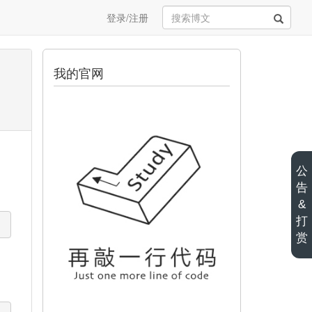
登录/注册
我的官网
公
告
&
打
赏