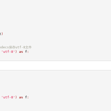
t
)
decs保存utf-8文件
'utf-8'
)
as
 f
:
'utf-8'
)
as
 f
: