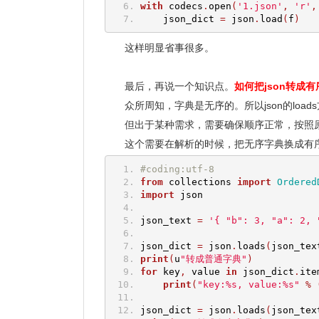
with
 codecs
.
open
(
'1.json'
,
'r'
,
    json_dict 
=
 json
.
load
(
f
)
这样明显省事很多。
最后，再说一个知识点。
如何把json转成
众所周知，字典是无序的。所以json的loa
但出于某种需求，需要确保顺序正常，按照原
这个需要在解析的时候，把无序字典换成有
#coding:utf-8
from
 collections 
import
Ordered
import
 json
json_text 
=
'{ "b": 3, "a": 2, 
json_dict 
=
 json
.
loads
(
json_tex
print
(
u
"转成普通字典"
)
for
 key
,
 value 
in
 json_dict
.
ite
print
(
"key:%s, value:%s"
%
json_dict 
=
 json
.
loads
(
json_tex