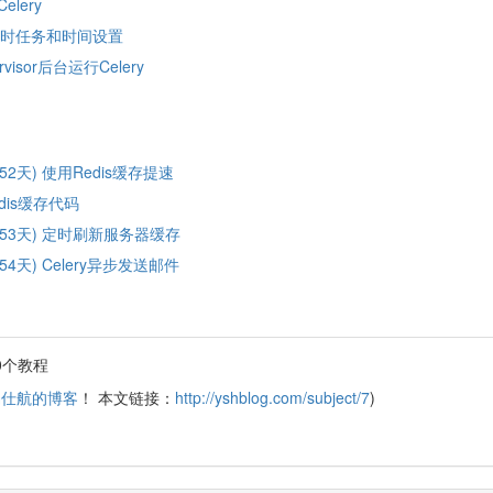
elery
ery定时任务和时间设置
isor后台运行Celery
2天) 使用Redis缓存提速
dis缓存代码
53天) 定时刷新服务器缓存
4天) Celery异步发送邮件
0个教程
杨仕航的博客
！ 本文链接：
http://yshblog.com/subject/7
)