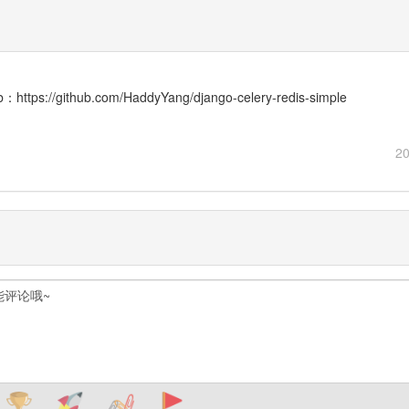
s://github.com/HaddyYang/django-celery-redis-simple
20