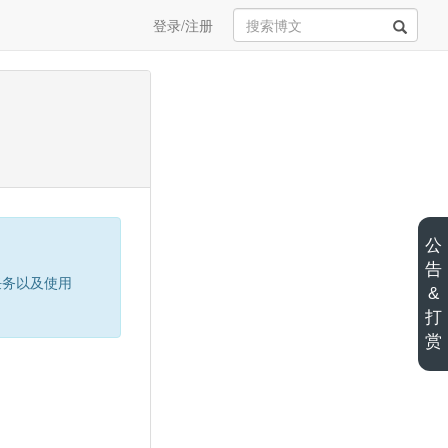
登录/注册
公
告
时任务以及使用
&
打
赏