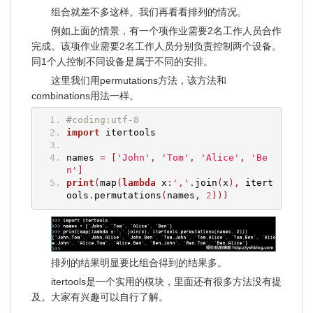
组合就差不多这样。我们再看看排列的情况。
例如上面的情景，有一个项作业需要2名工作人员合作
完成。该项作业需要2名工作人员分别负责控制两个设备。
同1个人控制不同设备是属于不同的安排。
这里我们用permutations方法，该方法和
combinations用法一样。
#coding:utf-8
import
 itertools
names 
=
[
'John'
,
'Tom'
,
'Alice'
,
'Be
n'
]
print
(
map
(
lambda
 x
:
','
.
join
(
x
),
 itert
ools
.
permutations
(
names
,
2
)))
排列的结果明显要比组合得到的结果多。
itertools是一个实用的模块，里面还有很多方法没有提
及。大家有兴趣可以自行了解。