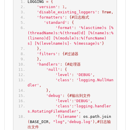
LOGGING 
=
{
'version'
:
1
,
'disable_existing_loggers'
:
True
,
'formatters'
:
{#日志格式
'standard'
:
{
'format'
:
'%(asctime)s [%
(threadName)s:%(thread)d] [%(name)s:%
(lineno)d] [%(module)s:%(funcName)
s] [%(levelname)s]- %(message)s'
}
},
'filters'
:
{#过滤器
},
'handlers'
:
{#处理器
'null'
:
{
'level'
:
'DEBUG'
,
'class'
:
'logging.NullHan
dler'
,
},
'debug'
:
{#输出到文件
'level'
:
'DEBUG'
,
'class'
:
'logging.handler
s.RotatingFileHandler'
,
'filename'
:
 os
.
path
.
join
(
BASE_DIR
,
"log"
,
'debug.log'
),#日志输
出文件