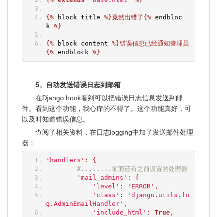
{%
 block title 
%}竟然出错了{%
 endbloc
k 
%}
{%
 block content 
%}错误信息已经通知管理员
{%
 endblock 
%}
5、自动发送错误日志到邮箱
在Django book看到可以把错误日志信息发送到邮
件。看到这个功能，我心痒的不得了。这个功能真好，可
以及时知道错误信息。
查阅了相关资料，在日志logging中加了发送邮件处理
器：
'handlers'
:
{
#........前面还有之前设置的处理器
'mail_admins'
:
{
'level'
:
'ERROR'
,
'class'
:
'django.utils.lo
g.AdminEmailHandler'
,
'include_html'
:
True
,