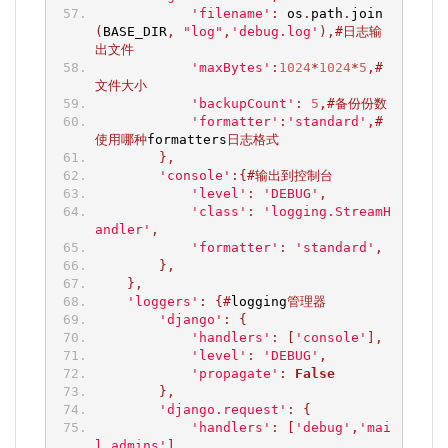
'filename'
:
 os
.
path
.
join
(
BASE_DIR
,
"log"
,
'debug.log'
),#日志输
出文件
'maxBytes'
:
1024
*
1024
*
5
,#
文件大小
'backupCount'
:
5
,#备份份数
'formatter'
:
'standard'
,#
使用哪种
formatters
日志格式
},
'console'
:{#输出到控制台
'level'
:
'DEBUG'
,
'class'
:
'logging.StreamH
andler'
,
'formatter'
:
'standard'
,
},
},
'loggers'
:
{#
logging
管理器
'django'
:
{
'handlers'
:
[
'console'
],
'level'
:
'DEBUG'
,
'propagate'
:
False
},
'django.request'
:
{
'handlers'
:
[
'debug'
,
'mai
l_admins'
],