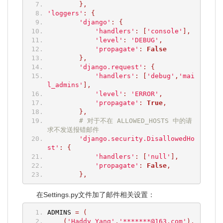
},
'loggers'
:
{
'django'
:
{
'handlers'
:
[
'console'
],
'level'
:
'DEBUG'
,
'propagate'
:
False
},
'django.request'
:
{
'handlers'
:
[
'debug'
,
'mai
l_admins'
],
'level'
:
'ERROR'
,
'propagate'
:
True
,
},
# 对于不在 ALLOWED_HOSTS 中的请
求不发送报错邮件
'django.security.DisallowedHo
st'
:
{
'handlers'
:
[
'null'
],
'propagate'
:
False
,
},
在Settings.py文件加了邮件相关设置：
ADMINS 
=
(
(
'Haddy Yang'
,
'*******@163.com'
),