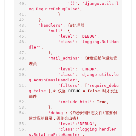
'()'
:
'django.utils.l
og.RequireDebugFalse'
,
}
},
'handlers'
:
{#处理器
'null'
:
{
'level'
:
'DEBUG'
,
'class'
:
'logging.NullHan
dler'
,
},
'mail_admins'
:
{#发送邮件通知管
理员
'level'
:
'ERROR'
,
'class'
:
'django.utils.lo
g.AdminEmailHandler'
,
'filters'
:
[
'require_debu
g_false'
],#
仅当
 DEBUG 
=
False
时才发送
邮件
'include_html'
:
True
,
},
'debug'
:
{#记录到日志文件(需要创
建对应的目录，否则会出错)
'level'
:
'DEBUG'
,
'class'
:
'logging.handler
s.RotatingFileHandler'
,