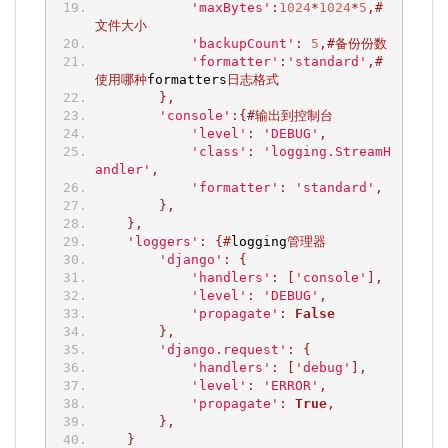
'maxBytes'
:
1024
*
1024
*
5
,#
文件大小
'backupCount'
:
5
,#备份份数
'formatter'
:
'standard'
,#
使用哪种
formatters
日志格式
},
'console'
:{#输出到控制台
'level'
:
'DEBUG'
,
'class'
:
'logging.StreamH
andler'
,
'formatter'
:
'standard'
,
},
},
'loggers'
:
{#
logging
管理器
'django'
:
{
'handlers'
:
[
'console'
],
'level'
:
'DEBUG'
,
'propagate'
:
False
},
'django.request'
:
{
'handlers'
:
[
'debug'
],
'level'
:
'ERROR'
,
'propagate'
:
True
,
},
}