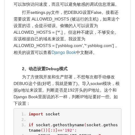
可以加快访问速度，而且可以避免敏感的调试信息泄漏。
打开settings.py文件，把DEBUG设置False。接着还
需要设置 ALLOWED_HOSTS (被运行的主机)，如果这个
设置的话，会提示错误。偷懒的人可以设置为
ALLOWED_HOSTS = ['*',] 。但这种不建议，不够安全。
应该根据自己的域名来设置。我设置为
ALLOWED_HOSTS = ['yshblog.com','*.yshblog.com'] 。
Django Book
相关的设置可以查看
中文翻译。
2、动态设置Debug模式
为了方便我开发和生产部署，不想每次都手动修改
DEBUG这个值(好吧，我就是懒了)。导入socket模块，根
据ip地址来设置。判断是否是192开头的IP地址。这个和
Django Book里面说的不一样，判断IP地址要好一些。如
下设置：
import
 socket
if
 socket
.
gethostbyname
(
socket
.
gethos
tname
())[:
3
]==
'192'
: