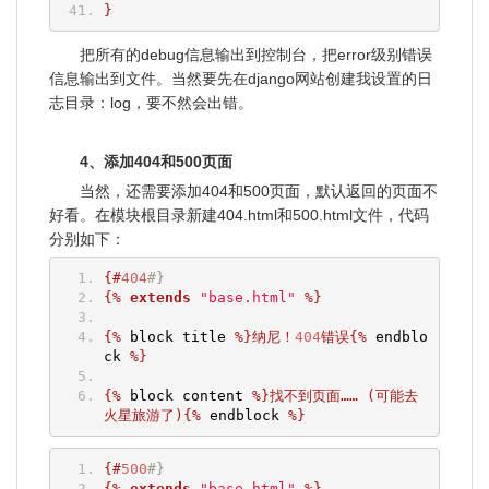
}
把所有的debug信息输出到控制台，把error级别错误
信息输出到文件。当然要先在django网站创建我设置的日
志目录：log，要不然会出错。
4、添加404和500页面
当然，还需要添加404和500页面，默认返回的页面不
好看。在模块根目录新建404.html和500.html文件，代码
分别如下：
{#
404
#}
{%
extends
"base.html"
%}
{%
 block title 
%}纳尼！
404
错误{%
 endblo
ck 
%}
{%
 block content 
%}找不到页面……
(可能去
火星旅游了){%
 endblock 
%}
{#
500
#}
{%
extends
"base.html"
%}