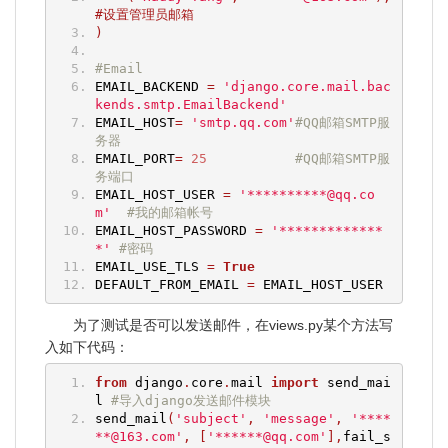
#设置管理员邮箱
)
#Email
EMAIL_BACKEND 
=
'django.core.mail.bac
kends.smtp.EmailBackend'
EMAIL_HOST
=
'smtp.qq.com'
#QQ邮箱SMTP服
务器
EMAIL_PORT
=
25
#QQ邮箱SMTP服
务端口
EMAIL_HOST_USER 
=
'**********@qq.co
m'
#我的邮箱帐号
EMAIL_HOST_PASSWORD 
=
'*************
*'
#密码
EMAIL_USE_TLS 
=
True
DEFAULT_FROM_EMAIL 
=
 EMAIL_HOST_USER
为了测试是否可以发送邮件，在views.py某个方法写
入如下代码：
from
 django
.
core
.
mail 
import
 send_mai
l 
#导入django发送邮件模块
send_mail
(
'subject'
,
'message'
,
'****
**@163.com'
,
[
'******@qq.com'
],
fail_s