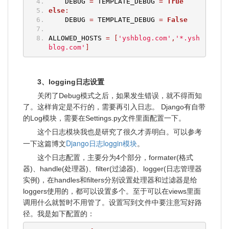
    DEBUG 
=
 TEMPLATE_DEBUG 
=
True
else
:
    DEBUG 
=
 TEMPLATE_DEBUG 
=
False
ALLOWED_HOSTS 
=
[
'yshblog.com'
,
'*.ysh
blog.com'
]
3、logging日志设置
关闭了Debug模式之后，如果发生错误，就不得而知
了。这样肯定是不行的，需要再引入日志。 Django有自带
的Log模块，需要在Settings.py文件里面配置一下。
这个日志模块我也是研究了很久才弄明白。可以参考
Django日志loggin模块
一下这篇博文
。
这个日志配置，主要分为4个部分，formater(格式
器)、handle(处理器)、filter(过滤器)、logger(日志管理器
实例)，在handles和filters分别设置处理器和过滤器是给
loggers使用的，都可以设置多个。至于可以在views里面
调用什么就暂时不用管了。设置写到文件中要注意写好路
径。我是如下配置的：