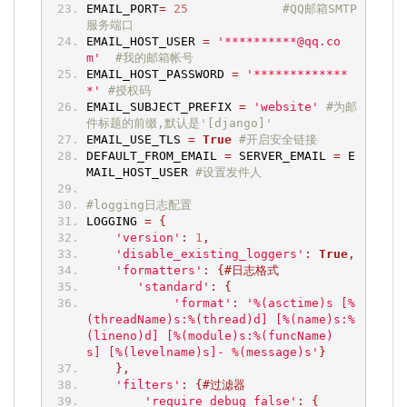
EMAIL_PORT
=
25
#QQ邮箱SMTP
服务端口
EMAIL_HOST_USER 
=
'**********@qq.co
m'
#我的邮箱帐号
EMAIL_HOST_PASSWORD 
=
'*************
*'
#授权码
EMAIL_SUBJECT_PREFIX 
=
'website'
#为邮
件标题的前缀,默认是'[django]'
EMAIL_USE_TLS 
=
True
#开启安全链接
DEFAULT_FROM_EMAIL 
=
 SERVER_EMAIL 
=
 E
MAIL_HOST_USER 
#设置发件人
#logging日志配置
LOGGING 
=
{
'version'
:
1
,
'disable_existing_loggers'
:
True
,
'formatters'
:
{#日志格式
'standard'
:
{
'format'
:
'%(asctime)s [%
(threadName)s:%(thread)d] [%(name)s:%
(lineno)d] [%(module)s:%(funcName)
s] [%(levelname)s]- %(message)s'
}
},
'filters'
:
{#过滤器
'require_debug_false'
:
{