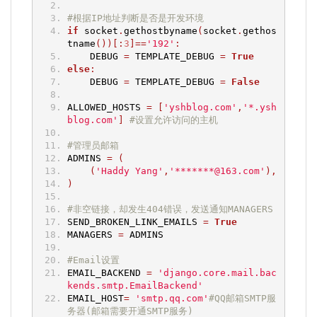
#根据IP地址判断是否是开发环境
if
 socket
.
gethostbyname
(
socket
.
gethos
tname
())[:
3
]==
'192'
:
    DEBUG 
=
 TEMPLATE_DEBUG 
=
True
else
:
    DEBUG 
=
 TEMPLATE_DEBUG 
=
False
ALLOWED_HOSTS 
=
[
'yshblog.com'
,
'*.ysh
blog.com'
]
#设置允许访问的主机
#管理员邮箱
ADMINS 
=
(
(
'Haddy Yang'
,
'*******@163.com'
),
)
#非空链接，却发生404错误，发送通知MANAGERS
SEND_BROKEN_LINK_EMAILS 
=
True
MANAGERS 
=
 ADMINS
#Email设置
EMAIL_BACKEND 
=
'django.core.mail.bac
kends.smtp.EmailBackend'
EMAIL_HOST
=
'smtp.qq.com'
#QQ邮箱SMTP服
务器(邮箱需要开通SMTP服务)