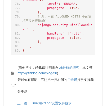
'level'
:
'ERROR'
,
'propagate'
:
True
,
},
# 对于不在 ALLOWED_HOSTS 中的请
求不发送报错邮件
'django.security.DisallowedHo
st'
:
{
'handlers'
:
[
'null'
],
'propagate'
:
False
,
},
}
}
杨仕航的博客
(原创博文，转载请注明来自
！本文链
http://yshblog.com/blog/26
接：
)
二维码
若对你有帮助，不妨扫一扫右侧的
打赏支持我
^_^
分享到：
上一篇：Linux用xrandr设置双屏显示