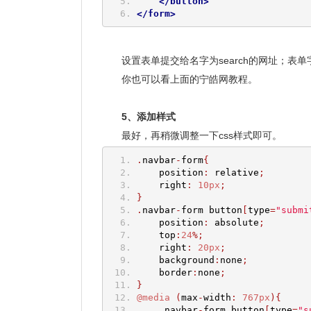
</button>
</form>
设置表单提交给名字为search的网址；表单字
你也可以看上面的宁皓网教程。
5、添加样式
最好，再稍微调整一下css样式即可。
.
navbar
-
form
{
    position
:
 relative
;
    right
:
10px
;
}
.
navbar
-
form button
[
type
=
"submi
    position
:
 absolute
;
    top
:
24
%;
    right
:
20px
;
    background
:
none
;
    border
:
none
;
}
@media
(
max
-
width
:
767px
){
.
navbar
-
form button
[
type
=
"s