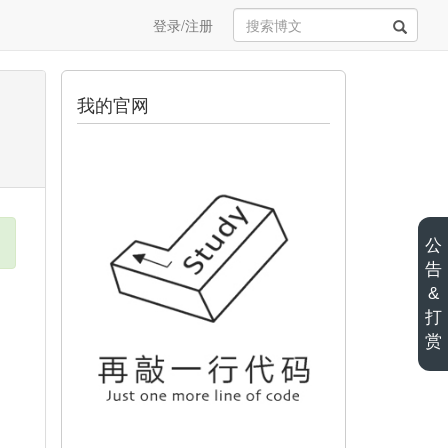
登录/注册
我的官网
公
告
&
打
赏