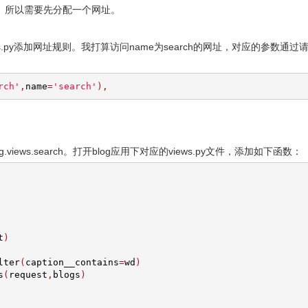
。所以需要先分配一个网址。
s.py添加网址规则。我打算访问name为search的网址，对应的参数通过
rch'
,
name
=
'search'
),
ews.search。打开blog应用下对应的views.py文件，添加如下函数：
t
)
lter
(
caption__contains
=
wd
)
s
(
request
,
blogs
)