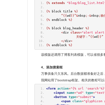
{%
extends
"blog/blog_list.html
{%
 block title 
%}
“{{
wd
}}”&
nbsp
;-&
nbsp
;杨
{%
 endblock 
%}
{%
 block blog_header 
%}
<
div 
class
=
"alert alert
关键字：“{{
wd
}}”
</
div
>
{%
 endblock 
%}
该模版还调用了博客列表模版，可以省很多事。传
4、添加搜索框
万事俱备只欠东风。后台数据都准备好之后，
我网站用了bootstrap框架。相关的教程可
<form
action
=
"{% url 'search'%}
<input
name
=
"wd"
type
=
"text
<button
type
=
"submit"
>
<span
class
=
"glyphicon 