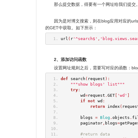
那么提交数据，得要有一个网址给我们提交
因为是对博文搜索，则在blog应用对应的url
的GET中获取。如下所示：
url
(
r
'^search$'
,
'blog.views.sea
2、添加访问函数
设置网址规则之后，需要写对应的函数：blog.vi
def
 search
(
request
):
"""show blogs' list"""
try
:
        wd
=
request
.
GET
[
'wd'
]
if
not
 wd
:
return
 index
(
reques
        blogs 
=
Blog
.
objects
.
fi
        paginator
,
blogs
=
getPage
#return data