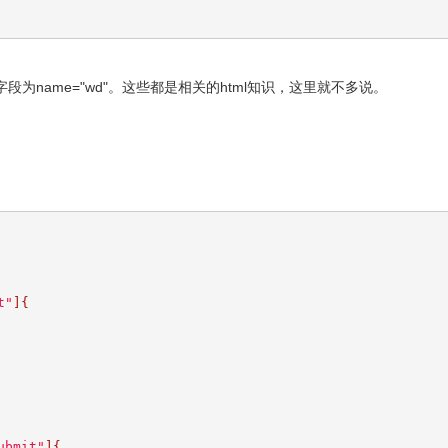
段为name="wd"。这些都是相关的html知识，这里就不多说。
t"
]{
ubmit"
]{