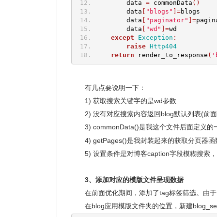
        data 
=
 commonData
()
        data
[
"blogs"
]=
blogs
        data
[
"paginator"
]=
pagin
        data
[
"wd"
]=
wd
except
Exception
:
raise
Http404
return
 render_to_response
(
'
有几点要说明一下：
1) 获取搜索关键字的是wd参数
2) 没有对应搜索内容返回blog默认列表(前面有
3) commonData()是我这个文件后面
4) getPages()是我封装起来的获取分
5) 设置条件是对博客caption字段模糊搜索，
3、添加对应的模版文件呈现数据
在前面优化期间，添加了tag标签筛选。由
在blog应用模版文件夹的位置，新建blog_se