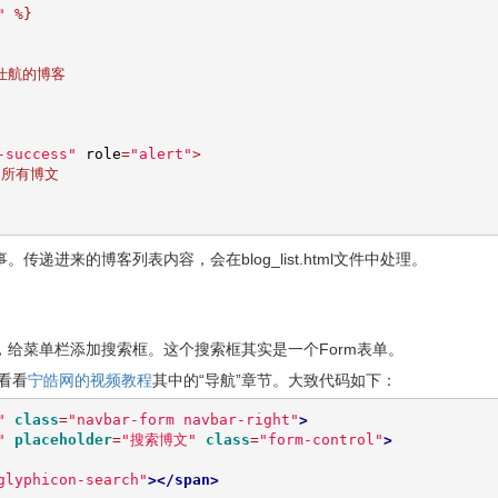
"
%}
仕航的博客
-success"
 role
=
"alert"
>
所有博文
递进来的博客列表内容，会在blog_list.html文件中处理。
给菜单栏添加搜索框。这个搜索框其实是一个Form表单。
宁皓网的视频教程
以看看
其中的“导航”章节。大致代码如下：
"
class
=
"navbar-form navbar-right"
>
"
placeholder
=
"搜索博文"
class
=
"form-control"
>
glyphicon-search"
></span>