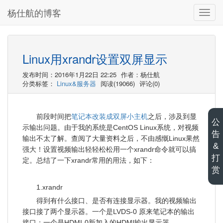
杨仕航的博客
切
换
导
航
Linux用xrandr设置双屏显示
发布时间：2016年1月22日 22:25
作者：杨仕航
分类标签：
Linux&服务器
阅读(19066)
评论(0)
笔记本改装成双屏小主机
前段时间把
之后，涉及到显
公
示输出问题。由于我的系统是CentOS Linux系统，对视频
告
输出不太了解。查阅了大量资料之后，不由感慨Linux果然
&
强大！设置视频输出轻轻松松用一个xrandr命令就可以搞
打
定。总结了一下xrandr常用的用法，如下：
赏
1.xrandr
得到有什么接口、是否有连接显示器。我的视频输出
接口接了两个显示器。一个是LVDS-0 原来笔记本的输出
接口；一个是HDMI-0新加入的HDMI输出显示器。