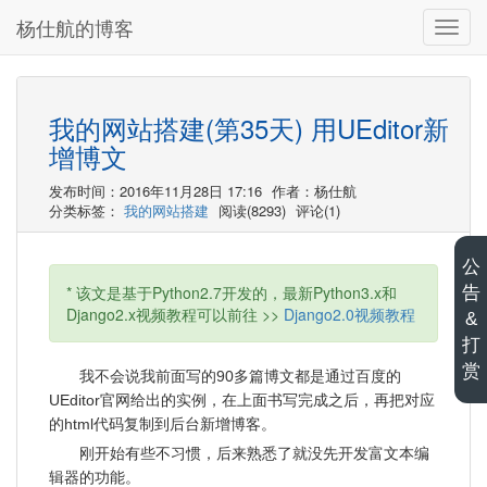
杨仕航的博客
切
换
导
航
我的网站搭建(第35天) 用UEditor新
增博文
发布时间：2016年11月28日 17:16
作者：杨仕航
分类标签：
我的网站搭建
阅读(8293)
评论(1)
公
* 该文是基于Python2.7开发的，最新Python3.x和
告
Django2.x视频教程可以前往 >>
Django2.0视频教程
&
打
赏
我不会说我前面写的90多篇博文都是通过百度的
UEditor官网给出的实例，在上面书写完成之后，再把对应
的html代码复制到后台新增博客。
刚开始有些不习惯，后来熟悉了就没先开发富文本编
辑器的功能。