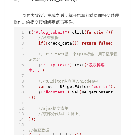
页面大致设计完成之后，就开始写前端页面提交处理
操作。给提交按钮绑定点击事件。
$
(
"#blog_submit"
).
click
(
function
(){
//检查数据
if
(!
check_data
())
return
false
;
//.tip_text是一个span标签，用于显示提
示内容
    $
(
'.tip-text'
).
text
(
'发表博客
中...'
);
//把UEditor内容写入hidden中
var
 ue 
=
 UE
.
getEditor
(
'editor'
);
    $
(
'#content'
).
val
(
ue
.
getContent
());
//ajax提交表单
//该部分代码后面补上。
});
//检查数据