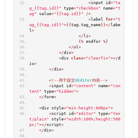
<
input id
=
"ta
g_{{tag.id}}"
 type
=
"checkbox"
 name
=
"t
ag"
 value
=
"{{tag.id}}"
/>
<
label 
for
=
"t
ag_{{tag.id}}"
>{{
tag
.
tag_name
}}</
labe
l
>
</
li
>
{%
 endfor 
%}
</
ul
>
</
div
>
<
div 
class
=
"clearfix"
></
d
iv
>
</
div
>
<!--用于提交
UEditor
内容-->
<
input id
=
"content"
 name
=
"con
tent"
 type
=
"hidden"
>
</
form
>
<
div style
=
"min-height:600px"
>
<
script id
=
"editor"
 type
=
"tex
t/plain"
 style
=
"width:100%;height:500
px;"
></
script
>
</
div
>