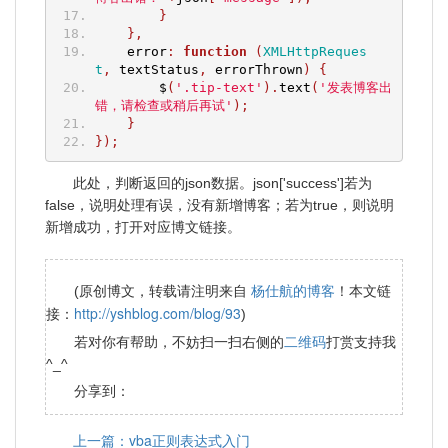
}
},
    error
:
function
(
XMLHttpReques
t
,
 textStatus
,
 errorThrown
)
{
        $
(
'.tip-text'
).
text
(
'发表博客出
错，请检查或稍后再试'
);
}
});
此处，判断返回的json数据。json['success']若为
false，说明处理有误，没有新增博客；若为true，则说明
新增成功，打开对应博文链接。
杨仕航的博客
(原创博文，转载请注明来自
！本文链
http://yshblog.com/blog/93
接：
)
二维码
若对你有帮助，不妨扫一扫右侧的
打赏支持我
^_^
分享到：
上一篇：vba正则表达式入门