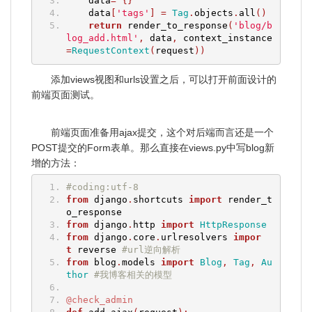
    data
=
{}
    data
[
'tags'
]
=
Tag
.
objects
.
all
()
return
 render_to_response
(
'blog/b
log_add.html'
,
 data
,
 context_instance
=
RequestContext
(
request
))
添加views视图和urls设置之后，可以打开前面设计的
前端页面测试。
前端页面准备用ajax提交，这个对后端而言还是一个
POST提交的Form表单。那么直接在views.py中写blog新
增的方法：
#coding:utf-8
from
 django
.
shortcuts 
import
 render_t
o_response
from
 django
.
http 
import
HttpResponse
from
 django
.
core
.
urlresolvers 
impor
t
 reverse 
#url逆向解析
from
 blog
.
models 
import
Blog
,
Tag
,
Au
thor
#我博客相关的模型
@check_admin