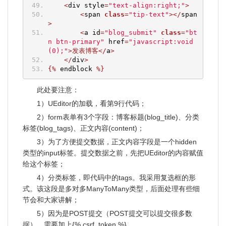
<
div style
=
"text-align:right;"
>
<
span 
class
=
"tip-text"
></
span
>
<
a id
=
"blog_submit"
class
=
"bt
n btn-primary"
 href
=
"javascript:void
(0);"
>发表博客</
a
>
</
div
>
{%
 endblock 
%}
此处要注意：
1）UEditor的加载，看第9行代码；
2）form表单有3个字段：博客标题(blog_title)、分类
标签(blog_tags)、正文内容(content)；
3）为了方便提交数据，正文内容字段是一个hidden
类型的input标签。提交数据之前，先把UEditor的内容赋值
给这个标签；
4）分类标签，即代码中的tags。我采用复选框的形
式。该这段是多对多ManyToMany类型，后面处理有些细
节会和大家讲解；
5）因为是POST提交（POST提交可以提交很多数
据），需要加上{% csrf_token %}。