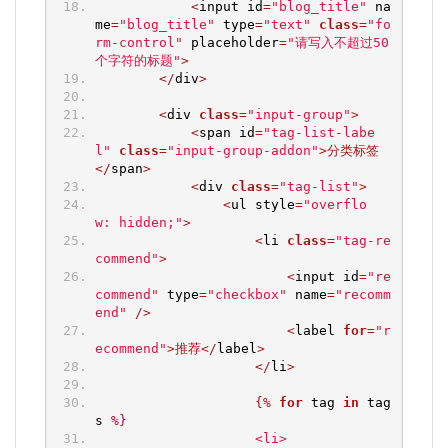
<
input id
=
"blog_title"
 na
me
=
"blog_title"
 type
=
"text"
class
=
"fo
rm-control"
 placeholder
=
"请写入不超过50
个字符的标题"
>
</
div
>
<
div 
class
=
"input-group"
>
<
span id
=
"tag-list-labe
l"
class
=
"input-group-addon"
>分类标签
</
span
>
<
div 
class
=
"tag-list"
>
<
ul style
=
"overflo
w: hidden;"
>
<
li 
class
=
"tag-re
commend"
>
<
input id
=
"re
commend"
 type
=
"checkbox"
 name
=
"recomm
end"
/>
<
label 
for
=
"r
ecommend"
>推荐</
label
>
</
li
>
{%
for
 tag 
in
 tag
s 
%}
<li>