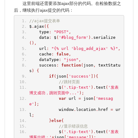
这里前端还需要添加ajax部分的代码。在检验数据之
后，继续执行ajax提交的代码：
//ajax提交表单
$
.
ajax
({
    type
:
"POST"
,
    data
:
 $
(
'#blog_form'
).
serialize
(),
    url
:
"{% url 'blog_add_ajax' %}"
,
    cache
:
false
,
    dataType
:
"json"
,
    success
:
function
(
json
,
 textStatu
s
)
{
if
(
json
[
'success'
]){
//跳转页面
            $
(
'.tip-text'
).
text
(
'发表
博文成功，跳转页面中...'
);
var
 url 
=
 json
[
'messag
e'
];
            window
.
location
.
href 
=
 ur
l
;
}
else
{
//显示错误信息
            $
(
'.tip-text'
).
text
(
'发表
博客出错：'
+
json
[
'message'
]);