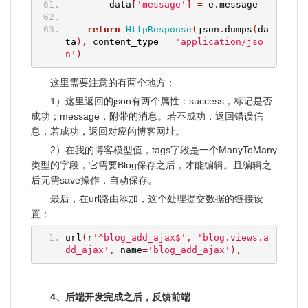
        data
[
'message'
]
=
 e
.
message
return
HttpResponse
(
json
.
dumps
(
da
ta
),
 content_type 
=
'application/jso
n'
)
这里需要注意的有两个地方：
1）这里返回的json有两个属性：success，标记是否
成功；message，附带的消息。若不成功，返回错误信
息，若成功，返回对应的博客网址。
2）在我的博客模型值，tags字段是一个ManyToMany
类型的字段，它需要Blog保存之后，才能编辑。且编辑之
后无需save操作，自动保存。
最后，在url路由添加，这个处理提交数据的链接设
置：
url
(
r
'^blog_add_ajax$'
,
'blog.views.a
dd_ajax'
,
 name
=
'blog_add_ajax'
),
4、后端开发完成之后，反馈前端