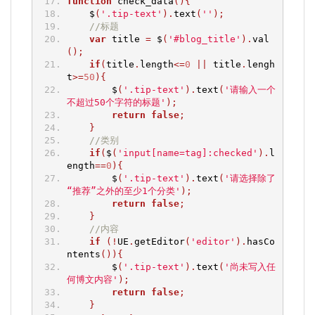
function
 check_data
(){
    $
(
'.tip-text'
).
text
(
''
);
//标题
var
 title 
=
 $
(
'#blog_title'
).
val
();
if
(
title
.
length
<=
0
||
 title
.
lengh
t
>=
50
){
        $
(
'.tip-text'
).
text
(
'请输入一个
不超过50个字符的标题'
);
return
false
;
}
//类别
if
(
$
(
'input[name=tag]:checked'
).
l
ength
==
0
){
        $
(
'.tip-text'
).
text
(
'请选择除了
“推荐”之外的至少1个分类'
);
return
false
;
}
//内容
if
(!
UE
.
getEditor
(
'editor'
).
hasCo
ntents
()){
        $
(
'.tip-text'
).
text
(
'尚未写入任
何博文内容'
);
return
false
;
}