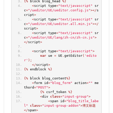
{%
 block blog_head 
%}
<
script type
=
"text/javascript"
 sr
c
=
"/ueditor/UE/ueditor.config.js"
></
s
cript
>
<
script type
=
"text/javascript"
 sr
c
=
"/ueditor/UE/ueditor.all.min.js"
></
script
>
<
script type
=
"text/javascript"
 sr
c
=
"/ueditor/UE/lang/zh-cn/zh-cn.js"
>
</
script
>
<
script type
=
"text/javascript"
>
var
 ue 
=
 UE
.
getEditor
(
'edito
r'
);
</
script
>
{%
 endblock 
%}
{%
 block blog_content
%}
<
form id
=
"blog_form"
 action
=
""
 me
thord
=
"POST"
>
{%
 csrf_token 
%}
<
div 
class
=
"input-group"
>
<
span id
=
"blog_title_labe
l"
class
=
"input-group-addon"
>博文标题
</
span
>