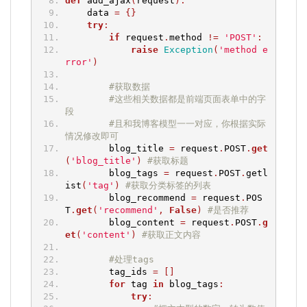
def
 add_ajax
(
request
):
    data 
=
{}
try
:
if
 request
.
method 
!=
'POST'
:
raise
Exception
(
'method e
rror'
)
#获取数据
#这些相关数据都是前端页面表单中的字
段
#且和我博客模型一一对应，你根据实际
情况修改即可
        blog_title 
=
 request
.
POST
.
get
(
'blog_title'
)
#获取标题
        blog_tags 
=
 request
.
POST
.
getl
ist
(
'tag'
)
#获取分类标签的列表
        blog_recommend 
=
 request
.
POS
T
.
get
(
'recommend'
,
False
)
#是否推荐
        blog_content 
=
 request
.
POST
.
g
et
(
'content'
)
#获取正文内容
#处理tags
        tag_ids 
=
[]
for
 tag 
in
 blog_tags
:
try
: