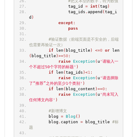
#把文本型的数字，转为数值
                tag_id 
=
int
(
tag
)
                tag_ids
.
append
(
tag_i
d
)
except
:
pass
#验证数据（前端页面是不安全的，后端
也需要再验证一次）
if
 len
(
blog_title
)
<=
0
or
 len
(
blog_title
)>=
50
:
raise
Exception
(
u
'请输入一
个不超过50个字符的标题'
)
if
 len
(
tag_ids
)<
1
:
raise
Exception
(
u
'请选择除
了“推荐”之外的至少1个类别'
)
if
 len
(
blog_content
)==
0
:
raise
Exception
(
u
'尚未写入
任何博文内容'
)
#新增博文
        blog 
=
Blog
()
        blog
.
caption 
=
 blog_title 
#标
题