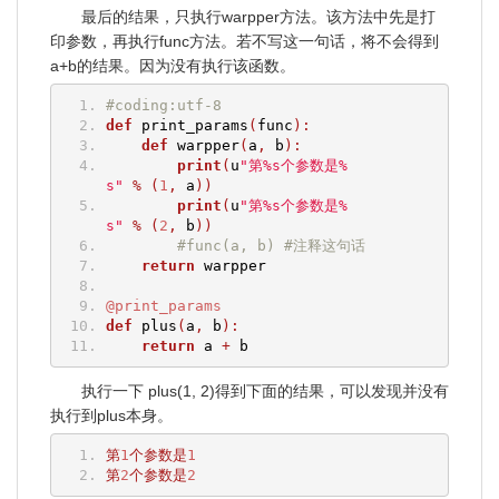
最后的结果，只执行warpper方法。该方法中先是打
印参数，再执行func方法。若不写这一句话，将不会得到
a+b的结果。因为没有执行该函数。
#coding:utf-8
def
 print_params
(
func
):
def
 warpper
(
a
,
 b
):
print
(
u
"第%s个参数是%
s"
%
(
1
,
 a
))
print
(
u
"第%s个参数是%
s"
%
(
2
,
 b
))
#func(a, b) #注释这句话
return
 warpper
@print_params
def
 plus
(
a
,
 b
):
return
 a 
+
 b
执行一下 plus(1, 2)得到下面的结果，可以发现并没有
执行到plus本身。
第
1
个参数是
1
第
2
个参数是
2