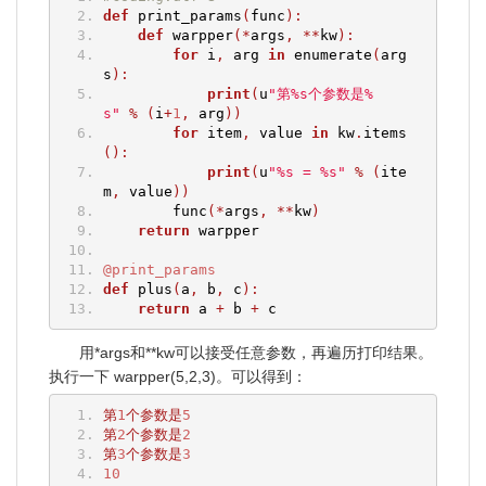
def
 print_params
(
func
):
def
 warpper
(*
args
,
**
kw
):
for
 i
,
 arg 
in
 enumerate
(
arg
s
):
print
(
u
"第%s个参数是%
s"
%
(
i
+
1
,
 arg
))
for
 item
,
 value 
in
 kw
.
items
():
print
(
u
"%s = %s"
%
(
ite
m
,
 value
))
        func
(*
args
,
**
kw
)
return
 warpper
@print_params
def
 plus
(
a
,
 b
,
 c
):
return
 a 
+
 b 
+
 c
用*args和**kw可以接受任意参数，再遍历打印结果。
执行一下 warpper(5,2,3)。可以得到：
第
1
个参数是
5
第
2
个参数是
2
第
3
个参数是
3
10