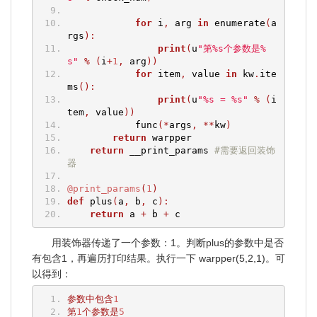
for
 i
,
 arg 
in
 enumerate
(
a
rgs
):
print
(
u
"第%s个参数是%
s"
%
(
i
+
1
,
 arg
))
for
 item
,
 value 
in
 kw
.
ite
ms
():
print
(
u
"%s = %s"
%
(
i
tem
,
 value
))
            func
(*
args
,
**
kw
)
return
 warpper
return
 __print_params 
#需要返回装饰
器
@print_params
(
1
)
def
 plus
(
a
,
 b
,
 c
):
return
 a 
+
 b 
+
 c
用装饰器传递了一个参数：1。判断plus的参数中是否
有包含1，再遍历打印结果。执行一下 warpper(5,2,1)。可
以得到：
参数中包含
1
第
1
个参数是
5