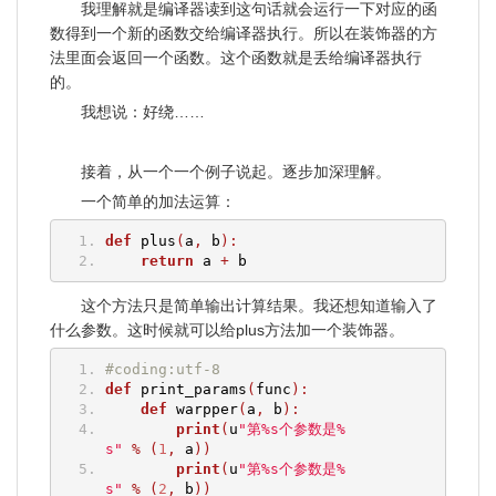
我理解就是编译器读到这句话就会运行一下对应的函
数得到一个新的函数交给编译器执行。所以在装饰器的方
法里面会返回一个函数。这个函数就是丢给编译器执行
的。
我想说：好绕……
接着，从一个一个例子说起。逐步加深理解。
一个简单的加法运算：
def
 plus
(
a
,
 b
):
return
 a 
+
 b
这个方法只是简单输出计算结果。我还想知道输入了
什么参数。这时候就可以给plus方法加一个装饰器。
#coding:utf-8
def
 print_params
(
func
):
def
 warpper
(
a
,
 b
):
print
(
u
"第%s个参数是%
s"
%
(
1
,
 a
))
print
(
u
"第%s个参数是%
s"
%
(
2
,
 b
))