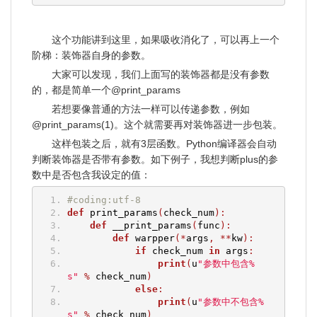
这个功能讲到这里，如果吸收消化了，可以再上一个
阶梯：装饰器自身的参数。
大家可以发现，我们上面写的装饰器都是没有参数
的，都是简单一个@print_params
若想要像普通的方法一样可以传递参数，例如
@print_params(1)。这个就需要再对装饰器进一步包装。
这样包装之后，就有3层函数。Python编译器会自动
判断装饰器是否带有参数。如下例子，我想判断plus的参
数中是否包含我设定的值：
#coding:utf-8
def
 print_params
(
check_num
):
def
 __print_params
(
func
):
def
 warpper
(*
args
,
**
kw
):
if
 check_num 
in
 args
:
print
(
u
"参数中包含%
s"
%
 check_num
)
else
:
print
(
u
"参数中不包含%
s"
%
 check_num
)