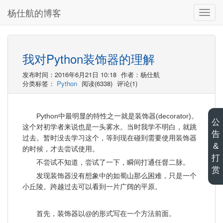
杨仕航的博客
切
换
导
航
我对Python装饰器的理解
发布时间：2016年6月21日 10:18
作者：杨仕航
分类标签：
Python
阅读(6338)
评论(1)
Python中最明显的特性之一就是装饰器(decorator)。
公
这个对初学者来说也是一头雾水。当时我学不明白，就跳
告
过去。暂时没去学习这个，等到现在碰到需要使用装饰器
&
的时候，才去尝试使用。
打
不尝试不知道，尝试了一下，瞬间打通任督二脉。
赏
发现装饰器没有想象中的如蜀山那么困难，只是一个
小丘陵。跨越过去可以看到一片广阔的平原。
首先，装饰器以@的形式写在一个方法前面。