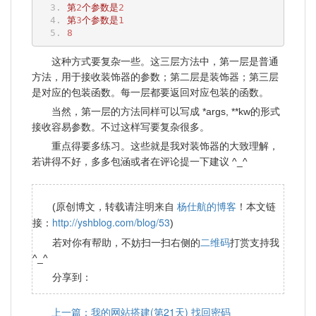
第
2
个参数是
2
第
3
个参数是
1
8
这种方式要复杂一些。这三层方法中，第一层是普通
方法，用于接收装饰器的参数；第二层是装饰器；第三层
是对应的包装函数。每一层都要返回对应包装的函数。
当然，第一层的方法同样可以写成 *args, **kw的形式
接收容易参数。不过这样写要复杂很多。
重点得要多练习。这些就是我对装饰器的大致理解，
若讲得不好，多多包涵或者在评论提一下建议 ^_^
杨仕航的博客
(原创博文，转载请注明来自
！本文链
http://yshblog.com/blog/53
接：
)
二维码
若对你有帮助，不妨扫一扫右侧的
打赏支持我
^_^
分享到：
上一篇：我的网站搭建(第21天) 找回密码