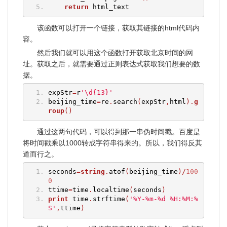
return
 html_text
该函数可以打开一个链接，获取其链接的html代码内
容。
然后我们就可以用这个函数打开获取北京时间的网
址。获取之后，就需要通过正则表达式获取我们想要的数
据。
expStr
=
r
'\d{13}'
beijing_time
=
re
.
search
(
expStr
,
html
).
g
roup
()
通过这两句代码，可以得到那一串伪时间戳。百度是
将时间戳乘以1000转成字符串得来的。所以，我们得反其
道而行之。
seconds
=
string
.
atof
(
beijing_time
)/
100
0
ttime
=
time
.
localtime
(
seconds
)
print
 time
.
strftime
(
'%Y-%m-%d %H:%M:%
S'
,
ttime
)