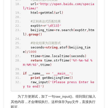
    url
=
'http://open.baidu.com/specia
l/time/'
    html
=
getHtml
(
url
)
#正则表达式匹配结果
    expStr
=
r
'\d{13}'
    beijing_time
=
re
.
search
(
expStr
,
htm
l
).
group
()
#转化结果为日期形式
    seconds
=
string
.
atof
(
beijing_tim
e
)/
1000
    ttime
=
time
.
localtime
(
seconds
)
return
 time
.
strftime
(
'%Y-%m-%d %
H:%M:%S'
,
ttime
)
if
 __name__ 
==
'__main__'
:
print
 getBeijingTime
()
    raw_input
(
'(Please press Enter ke
y to end)'
)
为了方便测试，加了一句raw_input()。得到我们输入
其他内容，才会继续执行。这样保存为py文件，直接执行
即可。