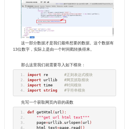
这一部分数据才是我们最终想要的数据。这个数据有
13位数字，实际上是由一个时间戳转换得来。
那么这里我们就需要导入如下模块：
import
 re       
#正则表达式模块
import
 urllib   
#网页抓取模块
import
 time     
#时间模块
import
string
#字符串模块
先写一个获取网页内容的函数
def
 getHtml
(
url
):
"""get url html text"""
    page
=
urllib
.
urlopen
(
url
)
    html_text
=
page
.
read
()