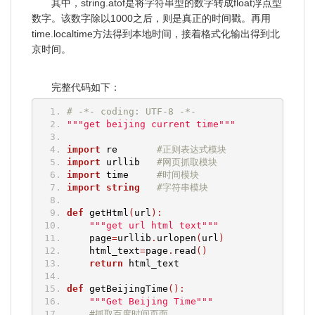
其中，string.atof是将字符串型的数字转成float浮点型
数字。该数字除以1000之后，则是真正的时间戳。再用
time.localtime方法得到本地时间，接着格式化输出得到北
京时间。
完整代码如下：
# -*- coding: UTF-8 -*-
"""get beijing current time"""
import
 re       
#正则表达式模块
import
 urllib   
#网页抓取模块
import
 time     
#时间模块
import
string
#字符串模块
def
 getHtml
(
url
):
"""get url html text"""
    page
=
urllib
.
urlopen
(
url
)
    html_text
=
page
.
read
()
return
 html_text
def
 getBeijingTime
():
"""Get Beijing Time"""
#抓取百度时间页面